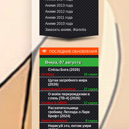
Аниме 2013 года
Аниме 2012 года
Аниме 2011 года
Аниме 2010 года
Заказать аниме, Жалоба
ПОСЛЕДНИЕ ОБНОВЛЕНИЯ
Вчера, 07 августа
Слёзы Бога (2026)
(AniStar)
18 серия
Цугаи загробного мира
(2026)
(Crunchyroll.Subtitles)
17 серия
О моём перерождении в
слизь [ТВ-4] (2026)
(AniStar & DEEP)
17 серия
Расхитительница
гробниц: Легенда о Ларе
Крофт (2024)
(Netflix.Subtitles)
8 серия
Нарисуй это, потом умри