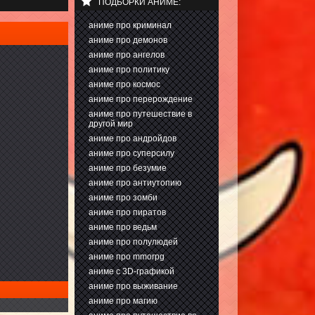
ПОДБОРКИ АНИМЕ:
аниме про криминал
аниме про демонов
аниме про ангелов
аниме про политику
аниме про космос
аниме про перерождение
аниме про путешествие в
другой мир
аниме про андройдов
аниме про суперсилу
аниме про безумие
аниме про антиутопию
аниме про зомби
аниме про пиратов
аниме про ведьм
аниме про полулюдей
аниме про mmorpg
аниме с 3D-графикой
аниме про выживание
аниме про магию