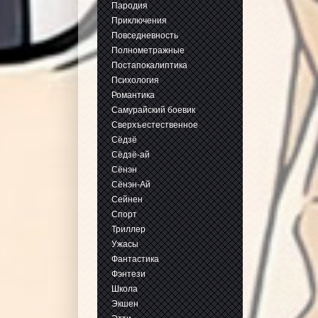
Пародия
Приключения
Повседневность
Полнометражные
Постапокалиптика
Психология
Романтика
Самурайский боевик
Сверхъестественное
Сёдзё
Сёдзё-ай
Сёнэн
Сёнэн-Ай
Сейнен
Спорт
Триллер
Ужасы
Фантастика
Фэнтези
Школа
Экшен