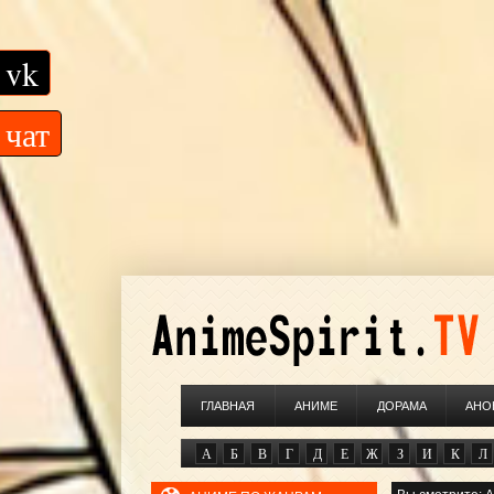
vk
чат
ГЛАВНАЯ
АНИМЕ
ДОРАМА
АНО
А
Б
В
Г
Д
Е
Ж
З
И
К
Л