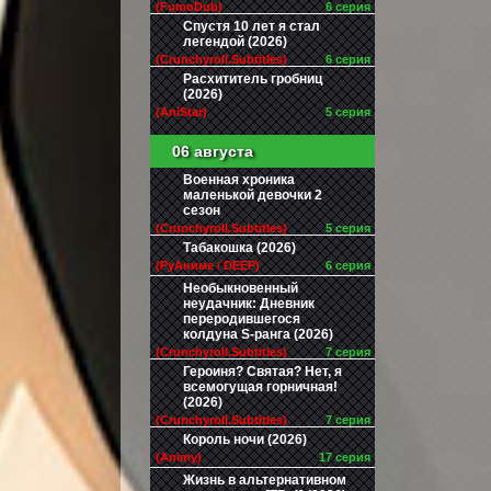
(FumoDub)
6 серия
Спустя 10 лет я стал
легендой (2026)
(Crunchyroll.Subtitles)
6 серия
Расхититель гробниц
(2026)
(AniStar)
5 серия
06 августа
Военная хроника
маленькой девочки 2
сезон
(Crunchyroll.Subtitles)
5 серия
Табакошка (2026)
(РуАниме / DEEP)
6 серия
Необыкновенный
неудачник: Дневник
переродившегося
колдуна S-ранга (2026)
(Crunchyroll.Subtitles)
7 серия
Героиня? Святая? Нет, я
всемогущая горничная!
(2026)
(Crunchyroll.Subtitles)
7 серия
Король ночи (2026)
(Animy)
17 серия
Жизнь в альтернативном