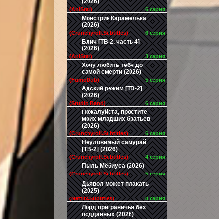
(2026)
(AniStar)
6 серия
Монстрик Карамелька
(2026)
(Crunchyroll.Subtitles)
6 серия
Блич [ТВ-2, часть 4]
(2026)
(AniStar)
3 серия
Хочу любить тебя до
самой смерти (2026)
(FumoDub)
5 серия
Адский режим [ТВ-2]
(2026)
(Studio Band)
6 серия
Пожалуйста, простите
моих младших братьев
(2026)
(Crunchyroll.Subtitles)
6 серия
Неуловимый самурай
[ТВ-2] (2026)
(Crunchyroll.Subtitles)
4 серия
Пыль Мёбиуса (2026)
(Crunchyroll.Subtitles)
5 серия
Дьявол может плакать
(2025)
(Netflix.Subtitles)
8 серия
Лорд приграничья без
подданных (2026)