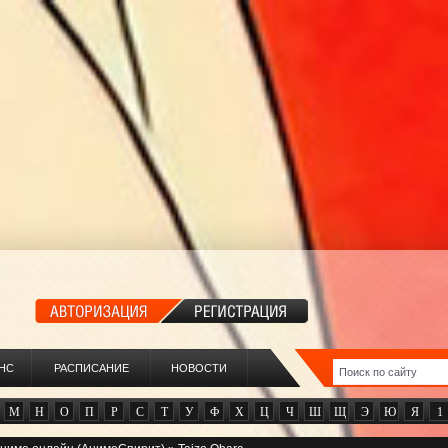
НС
РАСПИСАНИЕ
НОВОСТИ
М
Н
О
П
Р
С
Т
У
Ф
Х
Ц
Ч
Ш
Щ
Э
Ю
Я
1