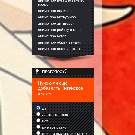
аниме про путешествие во
времени
аниме про полицию
аниме про битву умов
аниме про антигероя
аниме про работу и карьер
аниме про богов
аниме про обмен телами
аниме про инопланетян
ПРОГОЛОСУЙ!
Нужно ли еще
добавлять Китайское
аниме
да
да только экшн
нет
мне все равно
принципиально не смотрю