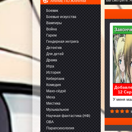
Вы смотрите:
А
АНИМЕ ПО ЖАНРАМ
Боевик
Боевые искусства
Вампиры
Война
Законч
Гарем
Гендерная интрига
Детектив
Для детей
Драма
Игра
История
Киберпанк
Комедия
Добавле
Махо-сёдзё
12 Сер
Меха
У меня ма
Мистика
Музыкальное
Научная фантастика (НФ)
ОВА
Парапсихология