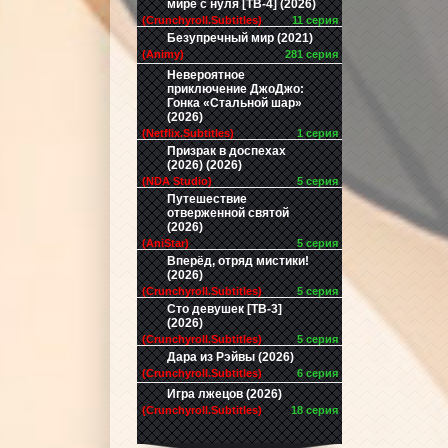
мире с нуля [ТВ-4] (2026)
(Crunchyroll.Subtitles)
11 серия
Безупречный мир (2021)
(Animy)
281 серия
Невероятное
приключение ДжоДжо:
Гонка «Стальной шар»
(2026)
(Netflix.Subtitles)
1 серия
Призрак в доспехах
(2026) (2026)
(NDA Studio)
5 серия
Путешествие
отверженной святой
(2026)
(AniStar)
5 серия
Вперёд, отряд мистики!
(2026)
(Crunchyroll.Subtitles)
5 серия
Сто девушек [ТВ-3]
(2026)
(Crunchyroll.Subtitles)
5 серия
Дара из Рэйвы (2026)
(Crunchyroll.Subtitles)
6 серия
Игра лжецов (2026)
(Crunchyroll.Subtitles)
18 серия