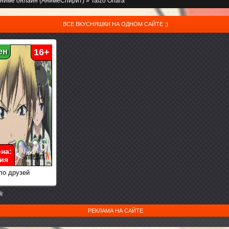
ниме онлайн (АнимеСпирит)
» Taizo Ohara
ВСЕ ВКУСНЯШКИ НА ОДНОМ САЙТЕ :)
ен
16+
на:
ия
ло друзей
РЕКЛАМА НА САЙТЕ