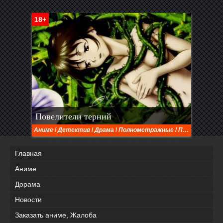
18+
Повелители терний
Аниме
/
Детектив
/
Драма
/
Полнометражные
/
Постапокалиптика
Главная
Аниме
Дорама
Новости
Заказать аниме, Жалоба