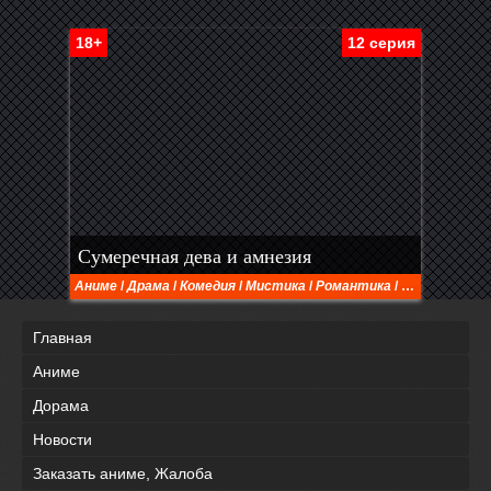
18+
12 серия
Сумеречная дева и амнезия
Аниме
/
Драма
/
Комедия
/
Мистика
/
Романтика
/
Сёнэн
/
Ужас
Главная
Аниме
Дорама
Новости
Заказать аниме, Жалоба