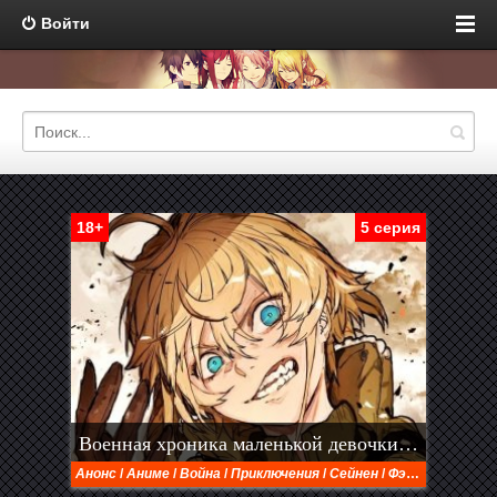
Войти
18+
5 серия
Военная хроника маленькой девочки 2 сезон
Анонс
/
Аниме
/
Война
/
Приключения
/
Сейнен
/
Фэнтези
/
Экше