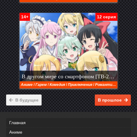
14+
12 серия
В другом мире со смартфоном [ТВ-2] (2023)
Аниме
/
Гарем
/
Комедия
/
Приключения
/
Романтика
/
Фэнтези
В будущее
В прошлое
Главная
Аниме