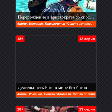
Перерождение в аристократа со способностью анализа
Аниме
/
История
/
Приключения
/
Сёнэн
/
Фэнтези
18+
12 серия
Деятельность Бога в мире без богов
Аниме
/
Комедия
/
Сейнен
/
Фэнтези
/
Экшен
/
Этти
16+
13 серия