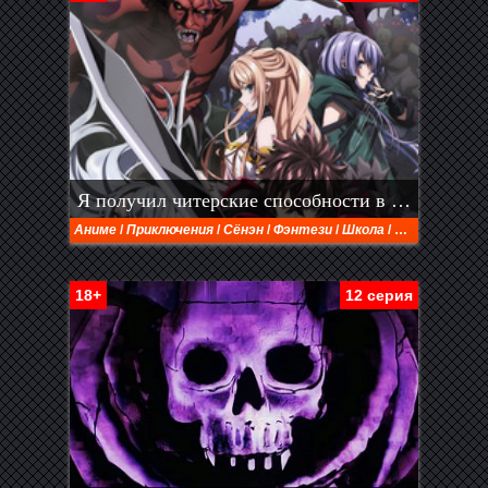
Я получил читерские способности в другом мире и стал экстраординарным в реальном мире: История о том, как повышение уровня изменило мою жизнь (2023)
Аниме
/
Приключения
/
Сёнэн
/
Фэнтези
/
Школа
/
Экшен
18+
12 серия