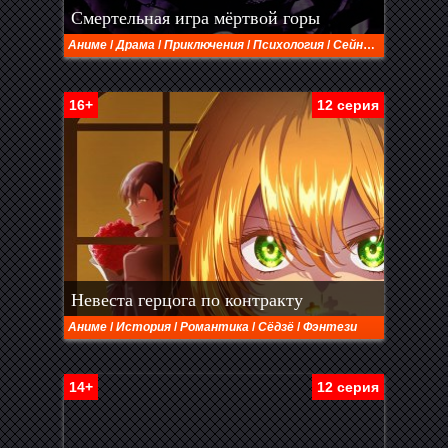
Смертельная игра мёртвой горы
Аниме
/
Драма
/
Приключения
/
Психология
/
Сейнен
/
Фэнтези
16+
12 серия
Невеста герцога по контракту
Аниме
/
История
/
Романтика
/
Сёдзё
/
Фэнтези
14+
12 серия