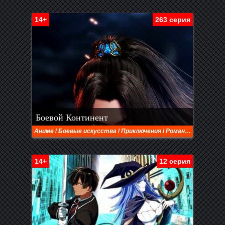
14+
263 серия
Боевой Континент
Аниме
/
Боевые искусства
/
Приключения
/
Романтика
/
Сёнэн
14+
12 серия