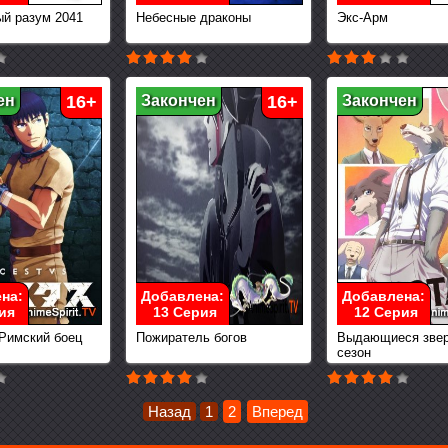
й разум 2041
Небесные драконы
Экс-Арм
ен
16+
Закончен
16+
Закончен
на:
Добавлена:
Добавлена:
ия
13 Серия
12 Серия
 Римский боец
Пожиратель богов
Выдающиеся звер
сезон
Назад
1
2
Вперед