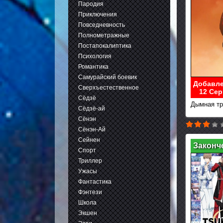
Пародия
Приключения
Повседневность
Полнометражные
Постапокалиптика
Психология
Романтика
Самурайский боевик
Добавле
Сверхъестественное
12 Сер
Сёдзё
Дымная тр
Сёдзё-ай
Сёнэн
Сёнэн-Ай
Сейнен
Законч
Спорт
Триллер
Ужасы
Фантастика
Фэнтези
Школа
Экшен