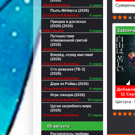
(2026)
Сумеречны
(Netflix.Subtitles)
1 серия
Пыль Мёбиуса (2026)
(Crunchyroll.Subtitles)
5 серия
Призрак в доспехах
(2026) (2026)
Законч
(NDA Studio)
5 серия
Путешествие
отверженной святой
(2026)
(AniStar)
5 серия
Вперёд, отряд мистики!
(2026)
(Crunchyroll.Subtitles)
5 серия
Сто девушек [ТВ-3]
(2026)
(Crunchyroll.Subtitles)
5 серия
Дара из Рэйвы (2026)
Добавле
(Crunchyroll.Subtitles)
6 серия
11 Сер
Игра лжецов (2026)
(Crunchyroll.Subtitles)
18 серия
Цестуса -
Цугаи загробного мира
(2026)
(Crunchyroll.Subtitles)
17 серия
05 августа
Расхититель гробниц