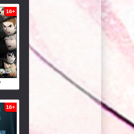
16+
н
16+