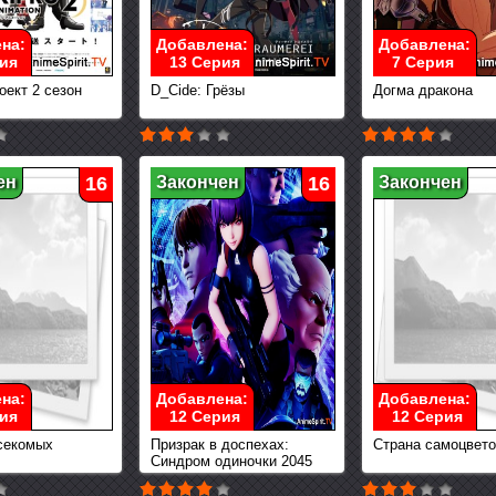
на:
Добавлена:
Добавлена:
ия
13 Серия
7 Серия
оект 2 сезон
D_Cide: Грёзы
Догма дракона
ен
16
Закончен
16
Закончен
на:
Добавлена:
Добавлена:
ия
12 Серия
12 Серия
секомых
Призрак в доспехах:
Страна самоцвет
Синдром одиночки 2045