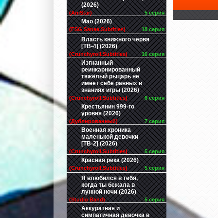
(2026)
(AniStar)
5 серия
Мао (2026)
(FSG Sanae.Subtitles)
18 серия
Власть книжного червя
[ТВ-4] (2026)
(Crunchyroll.Subtitles)
16 серия
Изгнанный
реинкарнированный
тяжёлый рыцарь не
имеет себе равных в
знаниях игры (2026)
(Crunchyroll.Subtitles)
6 серия
Крестьянин 999-го
уровня (2026)
(Дублированный)
7 серия
Военная хроника
маленькой девочки
[ТВ-2] (2026)
(Crunchyroll.Subtitles)
5 серия
Красная река (2026)
(Crunchyroll.Subtitles)
5 серия
Я влюбился в тебя,
когда ты бежала в
лунной ночи (2026)
(Studio Band)
5 серия
Аккуратная и
симпатичная девочка в