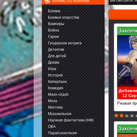
Вы смотрите:
А
АНИМЕ ПО ЖАНРАМ
Боевик
Боевые искусства
Вампиры
Война
Законч
Гарем
Гендерная интрига
Детектив
Для детей
Драма
Игра
История
Киберпанк
Комедия
Добавле
Махо-сёдзё
12 Сер
Меха
Ржавая бр
Мистика
Музыкальное
Научная фантастика (НФ)
ОВА
Законч
Парапсихология