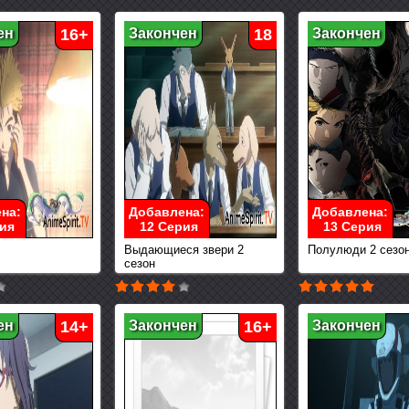
ен
16+
Закончен
18
Закончен
на:
Добавлена:
Добавлена:
ия
12 Серия
13 Серия
Выдающиеся звери 2
Полулюди 2 сезо
сезон
ен
14+
Закончен
16+
Закончен