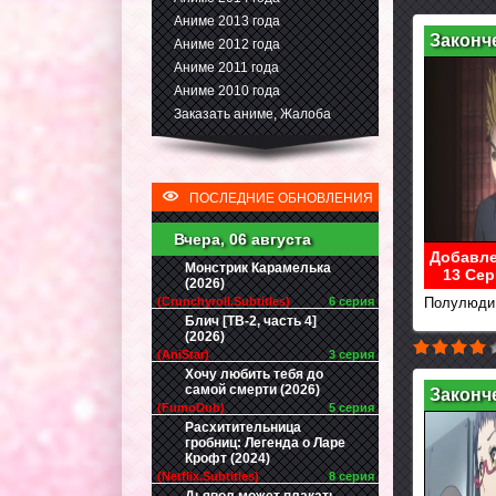
Аниме 2013 года
Законч
Аниме 2012 года
Аниме 2011 года
Аниме 2010 года
Заказать аниме, Жалоба
ПОСЛЕДНИЕ ОБНОВЛЕНИЯ
Вчера, 06 августа
Добавле
Монстрик Карамелька
13 Сер
(2026)
(Crunchyroll.Subtitles)
6 серия
Полулюди
Блич [ТВ-2, часть 4]
(2026)
(AniStar)
3 серия
Хочу любить тебя до
самой смерти (2026)
Законч
(FumoDub)
5 серия
Расхитительница
гробниц: Легенда о Ларе
Крофт (2024)
(Netflix.Subtitles)
8 серия