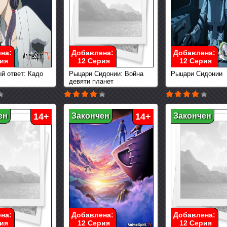
на:
Добавлена:
Добавлена:
ия
12 Серия
12 Серия
й ответ: Кадо
Рыцари Сидонии: Война
Рыцари Сидонии
девяти планет
ен
14+
Закончен
14+
Закончен
на:
Добавлена:
Добавлена:
ия
12 Серия
12 Серия