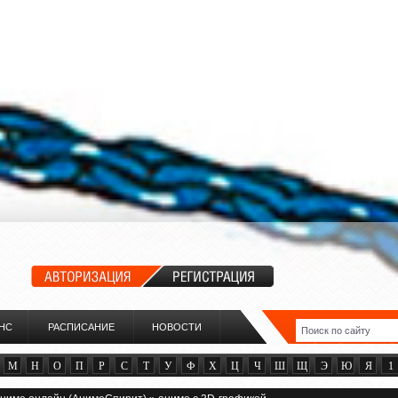
НС
РАСПИСАНИЕ
НОВОСТИ
М
Н
О
П
Р
С
Т
У
Ф
Х
Ц
Ч
Ш
Щ
Э
Ю
Я
1