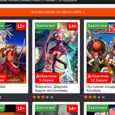
ниме онлайн (АнимеСпирит)
» аниме с 3D-графикой
ВСЕ ВКУСНЯШКИ НА ОДНОМ САЙТЕ :)
ен
12+
Закончен
14+
Закончен
на:
Добавлена:
Добавлена:
ия
5 Серия
12 Серия
оня
Франческа: Девушки,
Пустынная эскад
будьте честолюбивы
Котобуки
ен
12+
Закончен
14+
Закончен