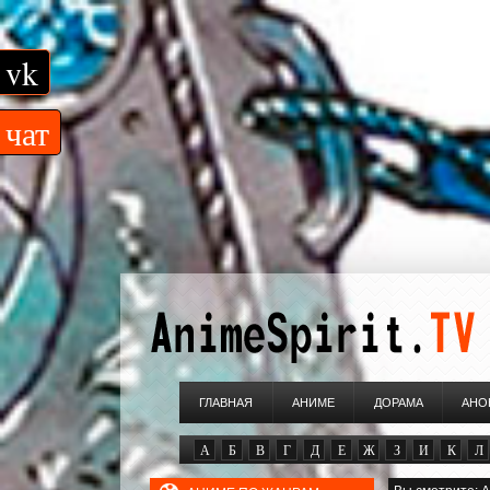
vk
чат
ГЛАВНАЯ
АНИМЕ
ДОРАМА
АНО
А
Б
В
Г
Д
Е
Ж
З
И
К
Л