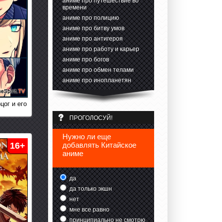
аниме про путешествие во
времени
аниме про полицию
аниме про битву умов
аниме про антигероя
аниме про работу и карьер
аниме про богов
аниме про обмен телами
аниме про инопланетян
цог и его
ПРОГОЛОСУЙ!
Нужно ли еще
16+
добавлять Китайское
аниме
да
да только экшн
нет
мне все равно
принципиально не смотрю