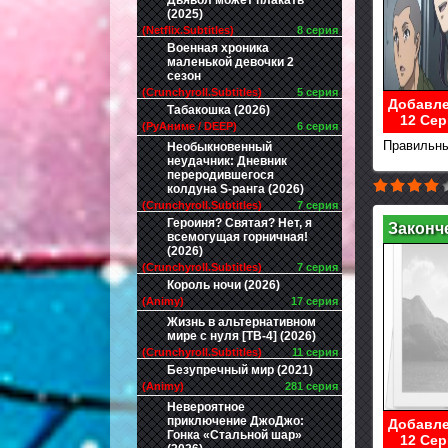
Дьявол может плакать
(2025)
(Netflix.Subtitles)
8 серия
Военная хроника
маленькой девочки 2
сезон
(Crunchyroll.Subtitles)
5 серия
Добавле
Табакошка (2026)
12 Сер
(РуАниме / DEEP)
6 серия
Правильны
Необыкновенный
неудачник: Дневник
переродившегося
колдуна S-ранга (2026)
(Crunchyroll.Subtitles)
7 серия
Героиня? Святая? Нет, я
Законч
всемогущая горничная!
(2026)
(Crunchyroll.Subtitles)
7 серия
Король ночи (2026)
(Animy)
17 серия
Жизнь в альтернативном
мире с нуля [ТВ-4] (2026)
(Crunchyroll.Subtitles)
11 серия
Безупречный мир (2021)
(Animy)
281 серия
Невероятное
приключение ДжоДжо:
Добавле
Гонка «Стальной шар»
12 Сер