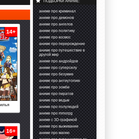
ПОДБОРКИ АНИМЕ:
аниме про криминал
аниме про демонов
аниме про ангелов
14+
аниме про политику
аниме про космос
аниме про перерождение
аниме про путешествие в
другой мир
аниме про андройдов
аниме про суперсилу
аниме про безумие
аниме про антиутопию
аниме про зомби
аниме про пиратов
аниме про ведьм
рилья
аниме про полулюдей
аниме про mmorpg
аниме с 3D-графикой
аниме про выживание
16+
аниме про магию