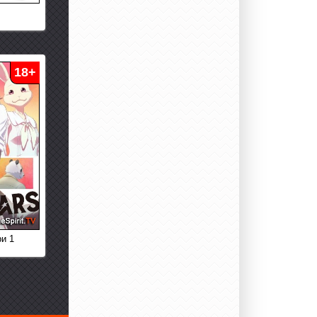
18+
и 1