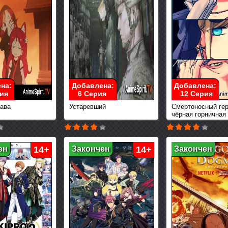
на:
Добавлена:
Добавлена:
ия
6 Серия
12 Серия
ава
Устаревший
Смертоносный гер
чёрная горничная
ен
14+
Закончен
14+
Закончен