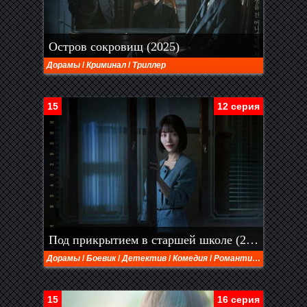
Остров сокровищ (2025)
Дорамы
/
Криминал
/
Триллер
15
12 серия
Под прикрытием в старшей школе (2025)
Дорамы
/
Боевик
/
Детектив
/
Комедия
/
Романтика
/
Триллер
15
16 серия