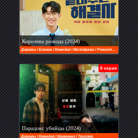
Королева развода (2024)
Дорамы
/
Боевик
/
Комедия
/
Мелодрама
/
Романтика
8 серия
Парадокс убийцы (2024)
Дорамы
/
Комедия
/
Криминал
/
Триллер