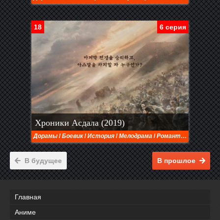
18
6 серия
Хроники Асдала (2019)
Дорамы
/
Боевик
/
История
/
Мелодрама
/
Романтика
/
Фэнтез
В будущее
В прошлое
Главная
Аниме