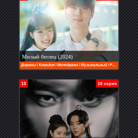
Милый беглец (2024)
Дорамы
/
Комедия
/
Мелодрама
/
Музыкальный
/
Романтика
/
Ф
15
16 серия