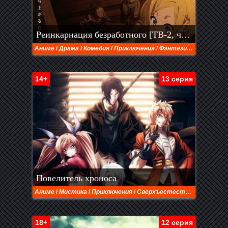
Реинкарнация безработного [ТВ-2, часть 1] (2023)
Аниме
/
Драма
/
Комедия
/
Приключения
/
Фэнтези
/
Этти
14+
13 серия
Повелитель хроноса
Аниме
/
Мистика
/
Приключения
/
Сверхъестественное
/
Сёнэ
18+
12 серия