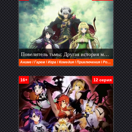
Повелитель тьмы: Другая история мира — Магия подчинения
Аниме
/
Гарем
/
Игра
/
Комедия
/
Приключения
/
Романтика
/
Фэ
16+
12 серия