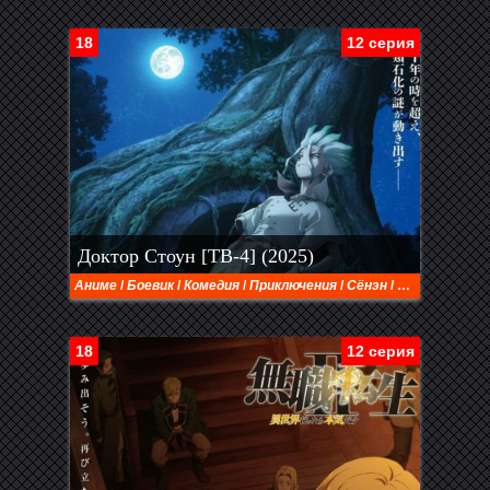
18
12 серия
Доктор Стоун [ТВ-4] (2025)
Аниме
/
Боевик
/
Комедия
/
Приключения
/
Сёнэн
/
Фантастика
18
12 серия