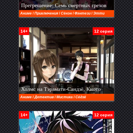
Прегрешение: Семь смертных грехов
Аниме
/
Приключения
/
Сёнэн
/
Фэнтези
/
Этти
14+
12 серия
Холмс на Тэрамати-Сандзё, Киото
Аниме
/
Детектив
/
Мистика
/
Сёдзё
14+
12 серия