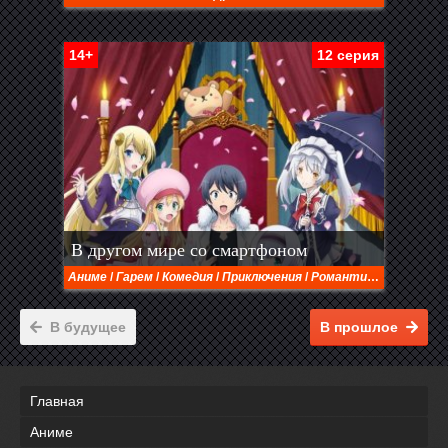
14+
12 серия
В другом мире со смартфоном
Аниме
/
Гарем
/
Комедия
/
Приключения
/
Романтика
/
Фэнтези
В будущее
В прошлое
Главная
Аниме