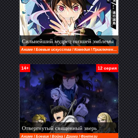
Сильнейший мудрец низшей эмблемы
Аниме
/
Боевые искусства
/
Комедия
/
Приключения
/
Фэнтези
14+
12 серия
Отвергнутый священный зверь
Аниме
/
Боевик
/
Война
/
Драма
/
Фэнтези