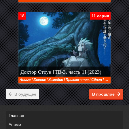
18
11 серия
Доктор Стоун [ТВ-3, часть 1] (2023)
Аниме
/
Боевик
/
Комедия
/
Приключения
/
Сёнэн
/
Фантастика
В будущее
В прошлое
Главная
Аниме