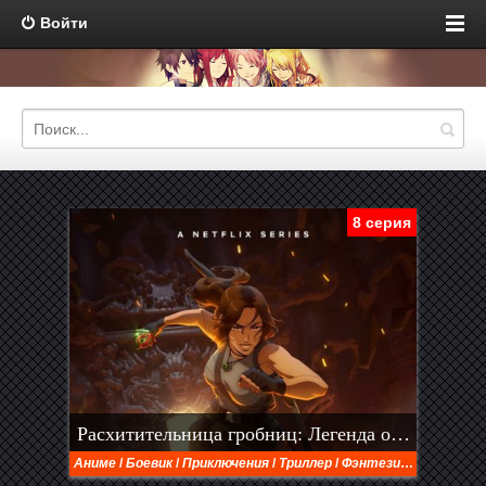
Войти
8 серия
Расхитительница гробниц: Легенда о Ларе Крофт (2024)
Аниме
/
Боевик
/
Приключения
/
Триллер
/
Фэнтези
/
Дорамы