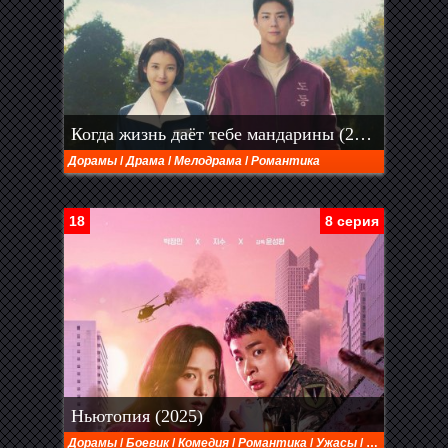
Когда жизнь даёт тебе мандарины (2025)
Дорамы
/
Драма
/
Мелодрама
/
Романтика
18
8 серия
Ньютопия (2025)
Дорамы
/
Боевик
/
Комедия
/
Романтика
/
Ужасы
/
Фэнтези