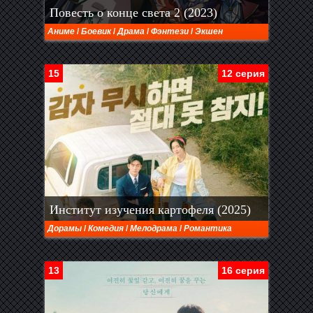
Повесть о конце света 2 (2023)
Аниме
/
Боевик
/
Драма
/
Фэнтези
/
Экшен
15
12 серия
Институт изучения картофеля (2025)
Дорамы
/
Комедия
/
Мелодрама
/
Романтика
13
16 серия