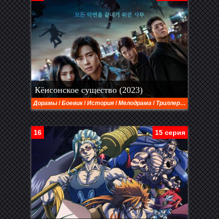
Кёнсонское существо (2023)
Дорамы
/
Боевик
/
История
/
Мелодрама
/
Триллер
/
Ужасы
16
15 серия