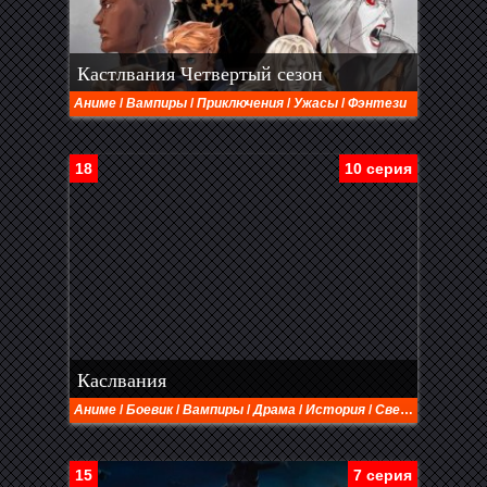
Кастлвания Четвертый сезон
Аниме
/
Вампиры
/
Приключения
/
Ужасы
/
Фэнтези
18
10 серия
Каслвания
Аниме
/
Боевик
/
Вампиры
/
Драма
/
История
/
Сверхъестественное
15
7 серия