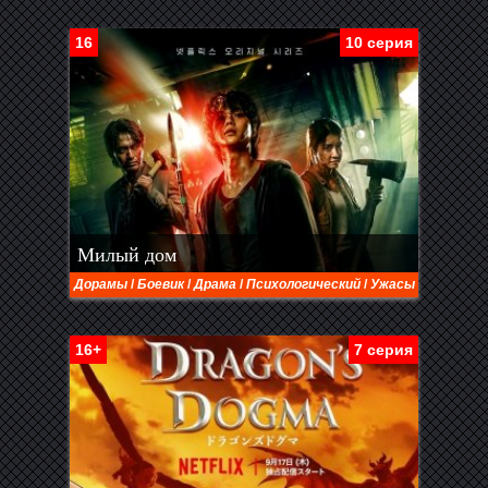
16
10 серия
Милый дом
Дорамы
/
Боевик
/
Драма
/
Психологический
/
Ужасы
16+
7 серия