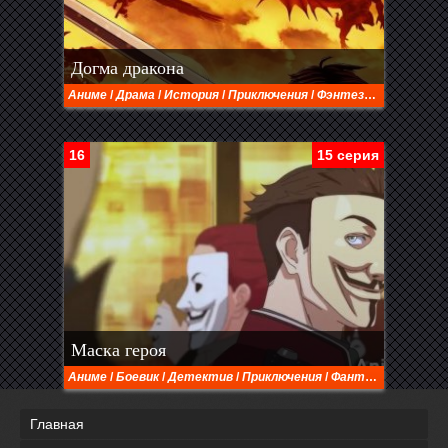
Догма дракона
Аниме
/
Драма
/
История
/
Приключения
/
Фэнтези
/
Экшен
16
15 серия
Маска героя
Аниме
/
Боевик
/
Детектив
/
Приключения
/
Фантастика
/
Экш
Главная