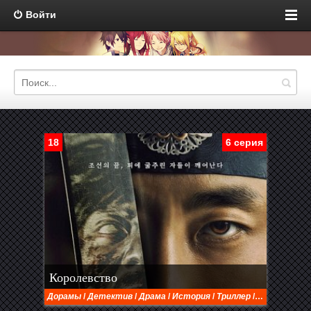
Войти
18
6 серия
Королевство
Дорамы
/
Детектив
/
Драма
/
История
/
Триллер
/
Ужасы