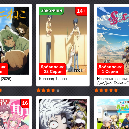
Закончен
14+
на:
Добавлена:
Добавлена:
я
22 Серия
1 Серия
(2026)
Кланнад 1 сезон
Невероятное при
ДжоДжо: Гонка «
шар» (2026)
16