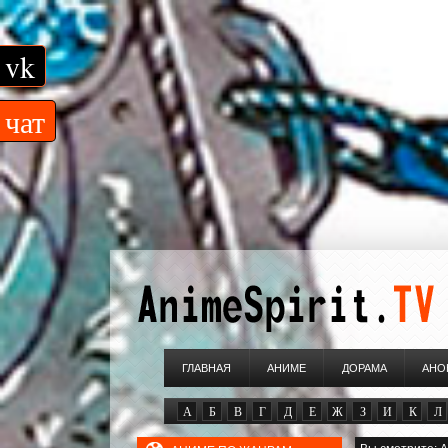
vk
чат
ГЛАВНАЯ
АНИМЕ
ДОРАМА
АНО
А
Б
В
Г
Д
Е
Ж
З
И
К
Л