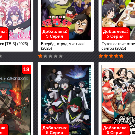
на:
Добавлена:
Добавлена:
я
5 Серия
5 Серия
к [ТВ-3] (2026)
Вперёд, отряд мистики!
Путешествие отв
(2026)
святой (2026)
18
на:
Добавлена:
Добавлена:
я
5 Серия
6 Серия