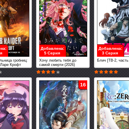
на:
Добавлена:
Добавлена:
я
5 Серия
3 Серия
льница гробниц:
Хочу любить тебя до
Блич [ТВ-2, часть 
 Ларе Крофт
самой смерти (2026)
16