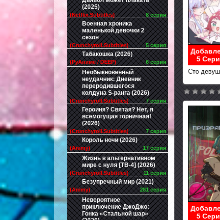
Дьявол может плакать
(2025)
(Netflix.Subtitles)
8 серия
Военная хроника
маленькой девочки 2
сезон
(Crunchyroll.Subtitles)
5 серия
Добавле
Табакошка (2026)
5 Сери
(РуАниме / DEEP)
6 серия
Сто девуше
Необыкновенный
неудачник: Дневник
переродившегося
колдуна S-ранга (2026)
(Crunchyroll.Subtitles)
7 серия
Героиня? Святая? Нет, я
всемогущая горничная!
(2026)
(Crunchyroll.Subtitles)
7 серия
Король ночи (2026)
(Animy)
17 серия
Жизнь в альтернативном
мире с нуля [ТВ-4] (2026)
(Crunchyroll.Subtitles)
11 серия
Безупречный мир (2021)
(Animy)
281 серия
Невероятное
приключение ДжоДжо:
Добавле
Гонка «Стальной шар»
5 Сери