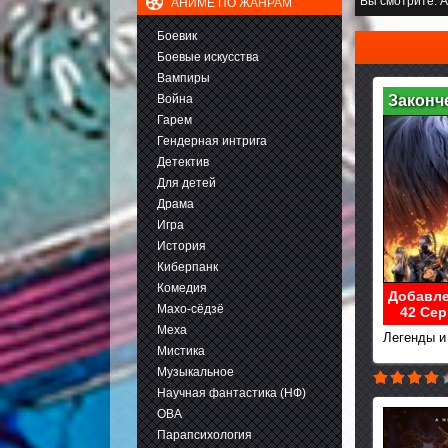
Вы смотрите:
А
АНИМЕ ПО ЖАНРАМ
Боевик
Боевые искусства
Вампиры
Война
Законч
Гарем
Гендерная интрига
Детектив
Для детей
Драма
Игра
История
Киберпанк
Комедия
Добавле
Махо-сёдзё
42 Сер
Меха
Легенды и 
Мистика
Музыкальное
Научная фантастика (НФ)
ОВА
Парапсихология