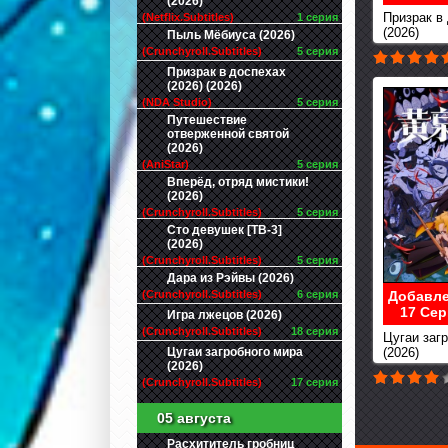
(2026)
Призрак в 
(Netflix.Subtitles)
1 серия
(2026)
Пыль Мёбиуса (2026)
(Crunchyroll.Subtitles)
5 серия
Призрак в доспехах
(2026) (2026)
(NDA Studio)
5 серия
Путешествие
отверженной святой
(2026)
(AniStar)
5 серия
Вперёд, отряд мистики!
(2026)
(Crunchyroll.Subtitles)
5 серия
Сто девушек [ТВ-3]
(2026)
(Crunchyroll.Subtitles)
5 серия
Дара из Рэйвы (2026)
Добавле
(Crunchyroll.Subtitles)
6 серия
17 Сер
Игра лжецов (2026)
(Crunchyroll.Subtitles)
18 серия
Цугаи заг
Цугаи загробного мира
(2026)
(2026)
(Crunchyroll.Subtitles)
17 серия
05 августа
Расхититель гробниц