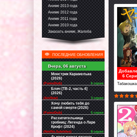
Аниме 2013 года
Аниме 2012 года
Аниме 2011 года
Аниме 2010 года
Заказать аниме, Жалоба
ПОСЛЕДНИЕ ОБНОВЛЕНИЯ
Вчера, 06 августа
Добавле
Монстрик Карамелька
6 Сери
(2026)
(FumoDub)
6 серия
Табакошка 
Блич [ТВ-2, часть 4]
(2026)
(AniStar)
3 серия
Хочу любить тебя до
самой смерти (2026)
(FumoDub)
5 серия
Расхитительница
гробниц: Легенда о Ларе
Крофт (2024)
(Netflix.Subtitles)
8 серия