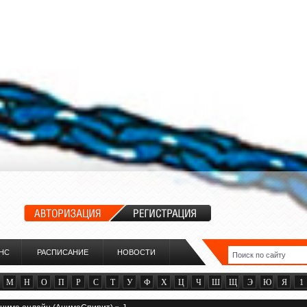
НС
РАСПИСАНИЕ
НОВОСТИ
М
Н
О
П
Р
С
Т
У
Ф
Х
Ц
Ч
Ш
Щ
Э
Ю
Я
1