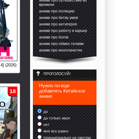
аниме про путешествие во
времени
аниме про полицию
аниме про битву умов
аниме про антигероя
аниме про работу и карьер
аниме про богов
аниме про обмен телами
аниме про инопланетян
4] (2026)
ПРОГОЛОСУЙ!
Нужно ли еще
18
добавлять Китайское
аниме
да
да только экшн
нет
мне все равно
принципиально не смотрю