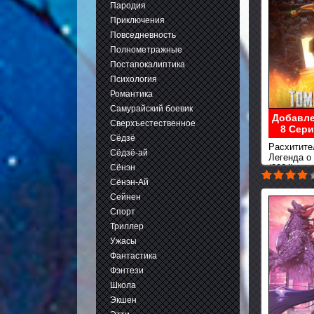
Пародия
Приключения
Повседневность
Полнометражные
Постапокалиптика
Психология
Романтика
Самурайский боевик
Добавле
Сверхъестественное
8 Сери
Сёдзё
Расхитите
Сёдзё-ай
Легенда о
Сёнэн
(2024)
Сёнэн-Ай
Сейнен
Спорт
Триллер
Ужасы
Фантастика
Фэнтези
Школа
Экшен