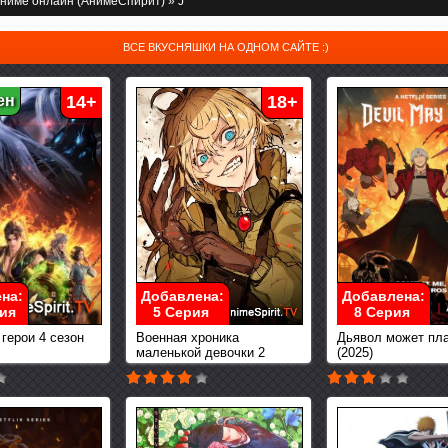
ниме онлайн (АнимеСпирит)
» J
ВСЕ ВКУСНЯШКИ НА ОДНОМ САЙТЕ :)
ен
14+
18+
на:
Добавлена:
Добавлена:
ия
5 Серия
8 Серия
герои 4 сезон
Военная хроника
Дьявол может пл
маленькой девочки 2
(2025)
сезон