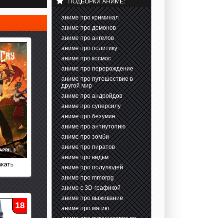
ПОДБОРКИ АНИМЕ:
аниме про криминал
аниме про демонов
аниме про ангелов
аниме про политику
аниме про космос
аниме про перерождение
аниме про путешествие в
другой мир
аниме про андройдов
аниме про суперсилу
аниме про безумие
аниме про антиутопию
аниме про зомби
аниме про пиратов
аниме про ведьм
акать
аниме про полулюдей
аниме про mmorpg
аниме с 3D-графикой
аниме про выживание
18
аниме про магию