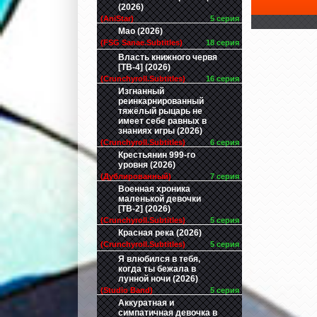
(2026)
(AniStar)
5 серия
Мао (2026)
(FSG Sanae.Subtitles)
18 серия
Власть книжного червя
[ТВ-4] (2026)
(Crunchyroll.Subtitles)
16 серия
Изгнанный
реинкарнированный
тяжёлый рыцарь не
имеет себе равных в
знаниях игры (2026)
(Crunchyroll.Subtitles)
6 серия
Крестьянин 999-го
уровня (2026)
(Дублированный)
7 серия
Военная хроника
маленькой девочки
[ТВ-2] (2026)
(Crunchyroll.Subtitles)
5 серия
Красная река (2026)
(Crunchyroll.Subtitles)
5 серия
Я влюбился в тебя,
когда ты бежала в
лунной ночи (2026)
(Studio Band)
5 серия
Аккуратная и
симпатичная девочка в