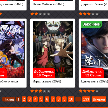
доспехах (2026)
Пыль Мёбиуса (2026)
Дара из Рэйвы (20
Закончен
на:
Добавлена:
Добавлена:
ия
18 Серия
52 Серия
робного мира
Игра лжецов (2026)
Цзычуань 2 (2025)
Назад
1
2
3
4
5
6
7
8
9
10
...
133
Вперед