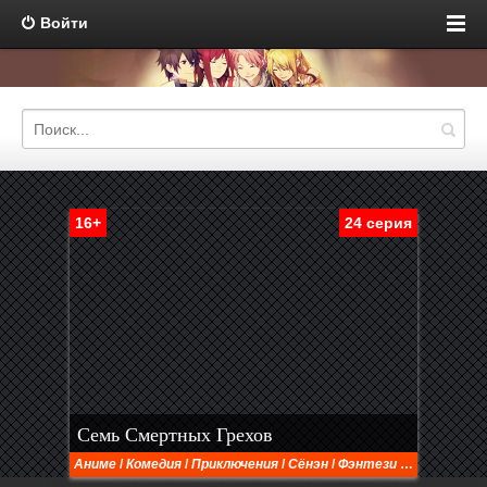
Войти
16+
24 серия
Семь Смертных Грехов
Аниме
/
Комедия
/
Приключения
/
Сёнэн
/
Фэнтези
/
Экшен