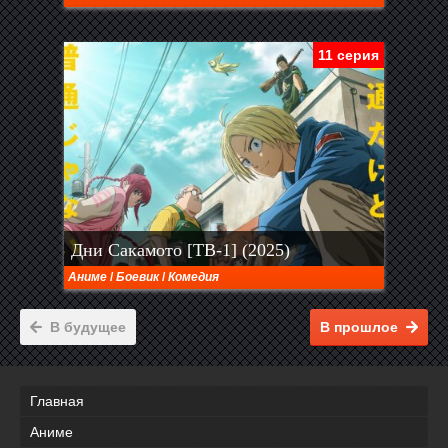
11 серия
Дни Сакамото [ТВ-1] (2025)
Аниме
/
Боевик
/
Комедия
В будущее
В прошлое
Главная
Аниме