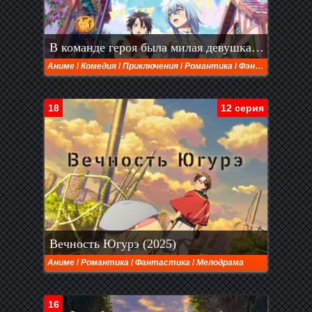
В команде героя была милая девушка, так что я признался ей (2026)
Аниме
/
Комедия
/
Приключения
/
Романтика
/
Фэнтези
18
12 серия
Вечность Югурэ (2025)
Аниме
/
Романтика
/
Фантастика
/
Мелодрама
16