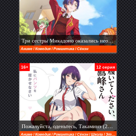
Три сестры Микадоно оказались неожиданно простыми (2025)
Аниме
/
Комедия
/
Романтика
/
Сёнэн
16+
12 серия
Пожалуйста, оденьтесь, Такаминэ (2025)
Аниме
/
Комедия
/
Романтика
/
Сёнэн
/
Школа
/
Этти