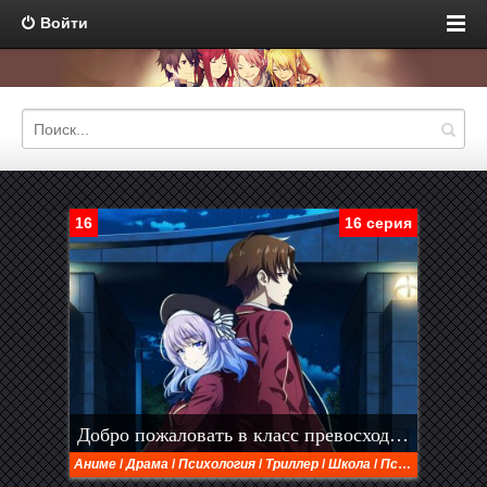
Войти
16
16 серия
Добро пожаловать в класс превосходства [ТВ-4] (2026)
Аниме
/
Драма
/
Психология
/
Триллер
/
Школа
/
Психологический