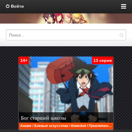
Войти
14+
13 серия
Бог старшей школы
Аниме
/
Боевые искусства
/
Комедия
/
Приключения
/
Романти