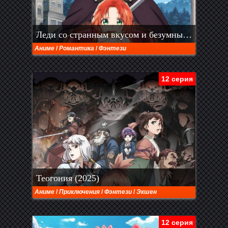
Леди со странным вкусом и безумный герцог (2025)
Аниме
/
Романтика
/
Фэнтези
12 серия
Теогония (2025)
Аниме
/
Приключения
/
Фэнтези
/
Экшен
12 серия