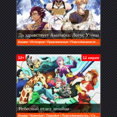
Да здравствует Амитабха: Лотус Утены
Аниме
/
История
/
Приключения
/
Повседневность
/
Сёдзё
/
Фэ
12+
12 серия
Небесный отдел дизайна
Аниме
/
Комедия
/
Пародия
/
Повседневность
/
Сейнен
/
Фэнте