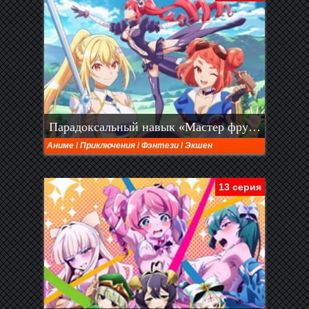
Парадоксальный навык «Мастер фруктов»: Навык, позволяющий есть бесконечное число фруктов (правда, вы умрёте, лишь откусив их) (2025)
Аниме
/
Приключения
/
Фэнтези
/
Экшен
13 серия