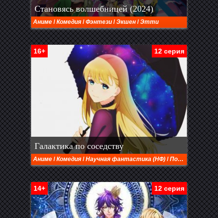
Становясь волшебницей (2024)
Аниме
/
Комедия
/
Фэнтези
/
Экшен
/
Этти
16+
12 серия
Галактика по соседству
Аниме
/
Комедия
/
Научная фантастика (НФ)
/
Повседневность
14+
12 серия