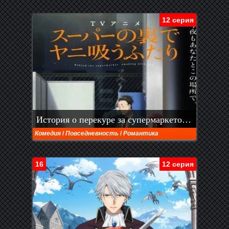
12 серия
История о перекуре за супермаркетом (2026)
Комедия
/
Повседневность
/
Романтика
16
12 серия