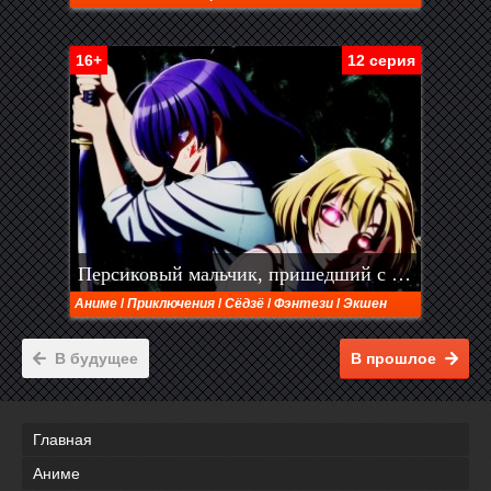
16+
12 серия
Персиковый мальчик, пришедший с другого побережья
Аниме
/
Приключения
/
Сёдзё
/
Фэнтези
/
Экшен
В будущее
В прошлое
Главная
Аниме