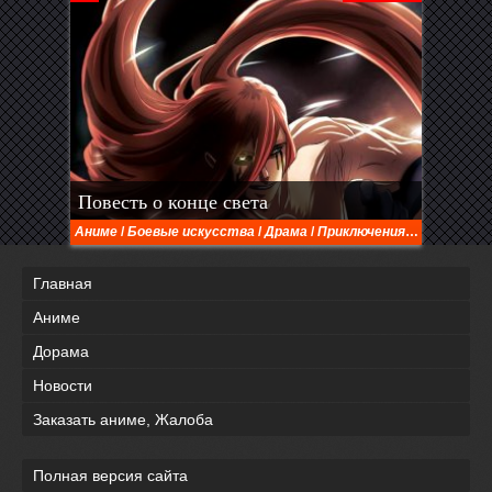
Повесть о конце света
Аниме
/
Боевые искусства
/
Драма
/
Приключения
/
Сверхъест
Главная
Аниме
Дорама
Новости
Заказать аниме, Жалоба
Полная версия сайта