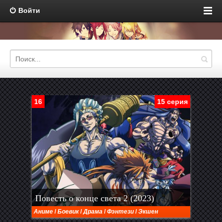
Войти
16
15 серия
Повесть о конце света 2 (2023)
Аниме
/
Боевик
/
Драма
/
Фэнтези
/
Экшен