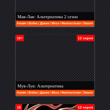
Мав-Лав: Альтернатива 2 сезон
Аниме
/
Война
/
Драма
/
Меха
/
Фантастика
/
Экшен
16+
12 серия
Мув-Лув: Альтернатива
Аниме
/
Война
/
Драма
/
Меха
/
Фантастика
/
Экшен
16
12 серия