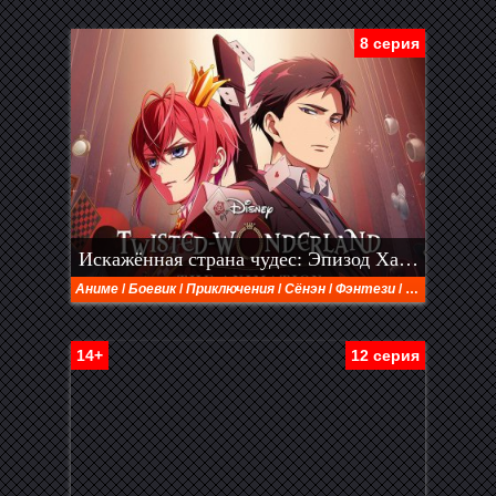
8 серия
Искажённая страна чудес: Эпизод Хартслабьюла (2025)
Аниме
/
Боевик
/
Приключения
/
Сёнэн
/
Фэнтези
/
Школа
14+
12 серия