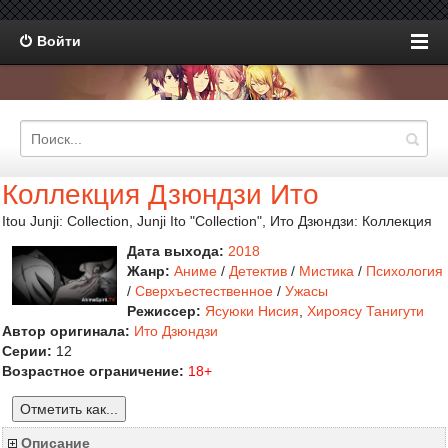
Войти
Коллекция Дзюндзи Ито
Itou Junji: Collection, Junji Ito "Collection", Ито Дзюндзи: Коллекция
Дата выхода:
2018
Жанр:
Аниме
/
Детектив
/
Мистика
/
Психология
/
Сверхъестественное
/
Ужасы
Режиссер:
Ясуюки Нисия
,
Хироясу Танигути
Автор оригинала:
Ито Дзюндзи
Серии:
12
Возрастное ограничение:
18+
Отметить как...
Описание