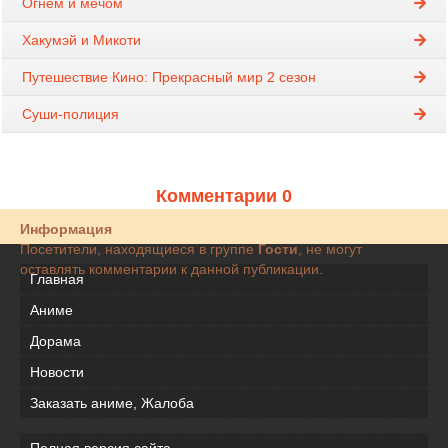
Огнём и мечом
Хакумэй и Микоти
Путешествие Кино: Прекрасный мир 2 сезон
Суши-полиция
Комментарии 0
Информация
Посетители, находящиеся в группе
Гости
, не могут
оставлять комментарии к данной публикации.
Главная
Аниме
Дорама
Новости
Заказать аниме, Жалоба
Полная версия сайта