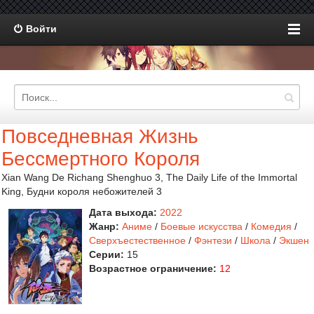
Войти
Повседневная Жизнь
Бессмертного Короля
Xian Wang De Richang Shenghuo 3, The Daily Life of the Immortal
King, Будни короля небожителей 3
Дата выхода:
2022
Жанр:
Аниме
/
Боевые искусства
/
Комедия
/
Сверхъестественное
/
Фэнтези
/
Школа
/
Экшен
Серии:
15
Возрастное ограничение:
12