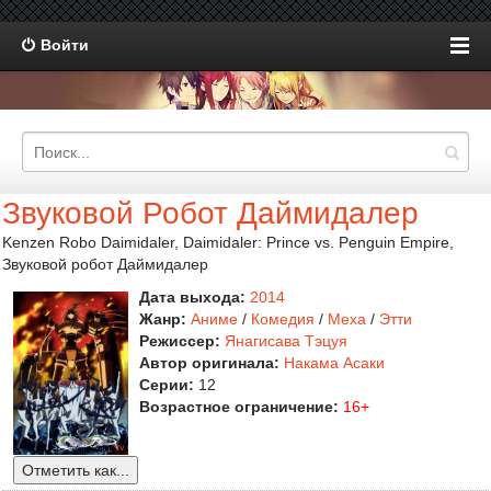
Войти
Звуковой Робот Даймидалер
Kenzen Robo Daimidaler, Daimidaler: Prince vs. Penguin Empire,
Звуковой робот Даймидалер
Дата выхода:
2014
Жанр:
Аниме
/
Комедия
/
Меха
/
Этти
Режиссер:
Янагисава Тэцуя
Автор оригинала:
Накама Асаки
Серии:
12
Возрастное ограничение:
16+
Отметить как...