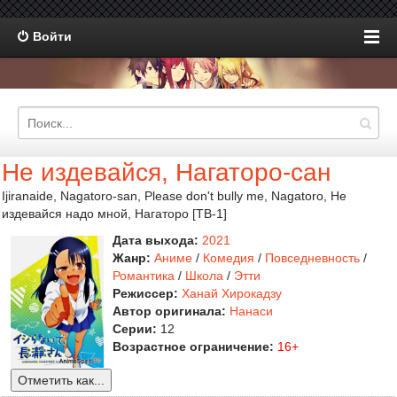
Войти
Не издевайся, Нагаторо-сан
Ijiranaide, Nagatoro-san, Please don't bully me, Nagatoro, Не
издевайся надо мной, Нагаторо [ТВ-1]
Дата выхода:
2021
Жанр:
Аниме
/
Комедия
/
Повседневность
/
Романтика
/
Школа
/
Этти
Режиссер:
Ханай Хирокадзу
Автор оригинала:
Нанаси
Серии:
12
Возрастное ограничение:
16+
Отметить как...