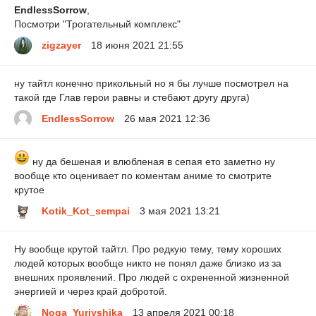
EndlessSorrow
,
Посмотри "Трогательный комплекс"
zigzayer
18 июня 2021 21:55
ну тайтл конечно прикольный но я бы лучше посмотрел на
такой где Глав герои равны и стебают другу друга)
EndlessSorrow
26 мая 2021 12:36
ну да бешеная и влюбленая в сепая ето заметно ну
вообще кто оценивает по коментам аниме то смотрите
крутое
Kotik_Kot_sempai
3 мая 2021 13:21
Ну вообще крутой тайтл. Про редкую тему, тему хороших
людей которых вообще никто не понял даже близко из за
внешних проявлений. Про людей с охрененной жизненной
энергией и через край добротой.
Noga_Yuriyshika
13 апреля 2021 00:18