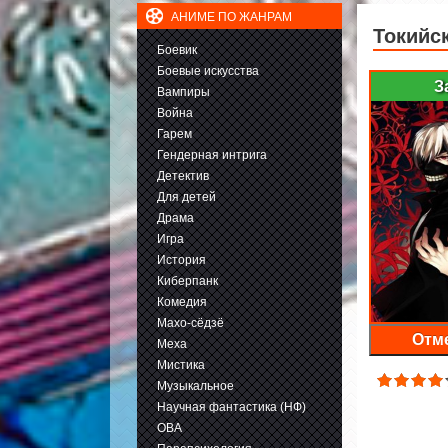
АНИМЕ ПО ЖАНРАМ
Токийс
Боевик
Боевые искусства
З
Вампиры
Война
Гарем
Гендерная интрига
Детектив
Для детей
Драма
Игра
История
Киберпанк
Комедия
Махо-сёдзё
Отме
Меха
Мистика
Музыкальное
Научная фантастика (НФ)
ОВА