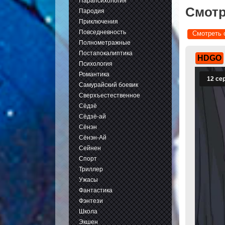
Парапсихология
Смотр
Пародия
Приключения
Повседневность
Смотреть 
Полнометражные
Постапокалиптика
HDGO
Психология
Романтика
Самурайский боевик
Сверхъестественное
Сёдзё
Сёдзё-ай
Сёнэн
Сёнэн-Ай
Сейнен
Спорт
Триллер
Ужасы
Фантастика
Фэнтези
Школа
Экшен