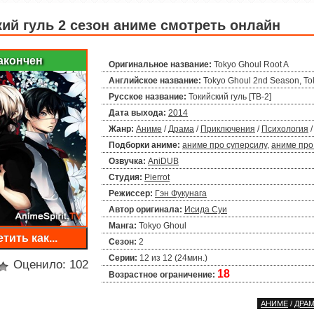
кий гуль 2 сезон аниме смотреть онлайн
акончен
Оригинальное название:
Tokyo Ghoul Root A
Английское название:
Tokyo Ghoul 2nd Season, To
Русское название:
Токийский гуль [ТВ-2]
Дата выхода:
2014
Жанр:
Аниме
/
Драма
/
Приключения
/
Психология
Подборки аниме:
аниме про суперсилу
,
аниме про
Озвучка:
AniDUB
Студия:
Pierrot
Режиссер:
Гэн Фукунага
Автор оригинала:
Исида Суи
Манга:
Tokyo Ghoul
тить как...
Сезон:
2
Серии:
12 из 12 (24мин.)
Оценило:
102
18
Возрастное ограничение:
АНИМЕ
/
ДРА