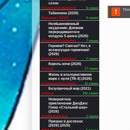
сезон
(Crunchyroll.Subtitles)
5 серия
Пос
Табакошка (2026)
(РуАниме / DEEP)
6 серия
Необыкновенный
неудачник: Дневник
переродившегося
колдуна S-ранга (2026)
(Crunchyroll.Subtitles)
7 серия
Героиня? Святая? Нет, я
всемогущая горничная!
(2026)
(Crunchyroll.Subtitles)
7 серия
Король ночи (2026)
(Animy)
17 серия
Жизнь в альтернативном
мире с нуля [ТВ-4] (2026)
(Crunchyroll.Subtitles)
11 серия
Безупречный мир (2021)
(Animy)
281 серия
Невероятное
приключение ДжоДжо:
Гонка «Стальной шар»
(2026)
(Netflix.Subtitles)
1 серия
Призрак в доспехах
(2026) (2026)