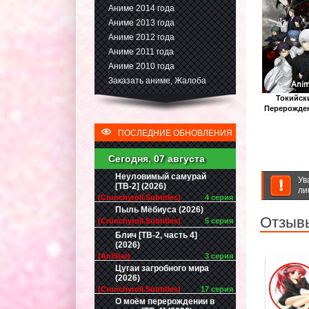
Аниме 2014 года
Аниме 2013 года
Аниме 2012 года
Аниме 2011 года
Аниме 2010 года
Заказать аниме, Жалоба
Токийск
Перерожден
ПОСЛЕДНИЕ ОБНОВЛЕНИЯ
Сегодня, 07 августа
Неуловимый самурай
Ув
[ТВ-2] (2026)
ли
(Crunchyroll.Subtitles)
4 серия
Пыль Мёбиуса (2026)
Отзывы
(Crunchyroll.Subtitles)
5 серия
Блич [ТВ-2, часть 4]
(2026)
(AniStar)
3 серия
Цугаи загробного мира
(2026)
(Crunchyroll.Subtitles)
17 серия
О моём перерождении в