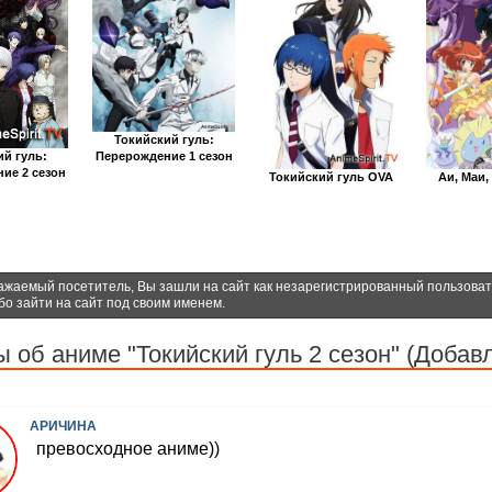
Токийский гуль:
ий гуль:
Перерождение 1 сезон
ие 2 сезон
Токийский гуль OVA
Аи, Маи,
ажаемый посетитель, Вы зашли на сайт как незарегистрированный пользова
бо зайти на сайт под своим именем.
 об аниме "Токийский гуль 2 сезон" (Добавл
АРИЧИНА
превосходное аниме))