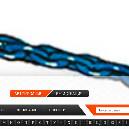
НС
РАСПИСАНИЕ
НОВОСТИ
М
Н
О
П
Р
С
Т
У
Ф
Х
Ц
Ч
Ш
Щ
Э
Ю
Я
1