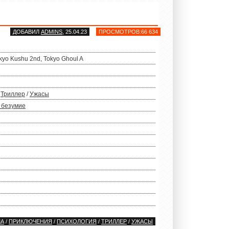
ДОБАВИЛ
ADMINS
, 25.04.23
ПРОСМОТРОВ:66 634
kyo Kushu 2nd, Tokyo Ghoul A
/
Триллер
/
Ужасы
 безумие
МА
/
ПРИКЛЮЧЕНИЯ
/
ПСИХОЛОГИЯ
/
ТРИЛЛЕР
/
УЖАСЫ