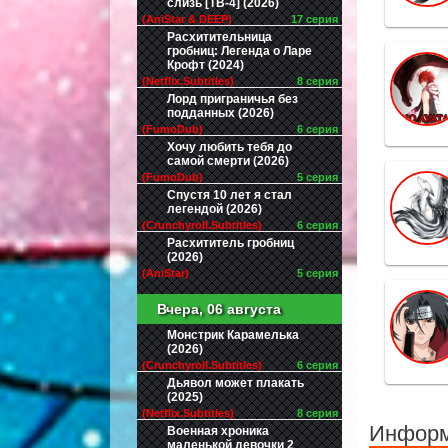
слизь [ТВ-4] (2026)
(AniStar & DEEP)
17 серия
Расхитительница
гробниц: Легенда о Ларе
Крофт (2024)
(Netflix.Subtitles)
8 серия
Лорд приграничья без
подданных (2026)
(FumoDub)
6 серия
Хочу любить тебя до
самой смерти (2026)
(FumoDub)
5 серия
Спустя 10 лет я стал
легендой (2026)
(Crunchyroll.Subtitles)
6 серия
Расхититель гробниц
(2026)
(AniStar)
5 серия
Вчера, 06 августа
Монстрик Карамелька
(2026)
(Crunchyroll.Subtitles)
6 серия
Дьявол может плакать
(2025)
(Netflix.Subtitles)
8 серия
Инфор
Военная хроника
маленькой девочки 2