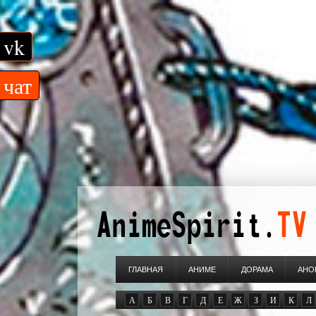
vk
чат
ГЛАВНАЯ
АНИМЕ
ДОРАМА
АНО
А
Б
В
Г
Д
Е
Ж
З
И
К
Л