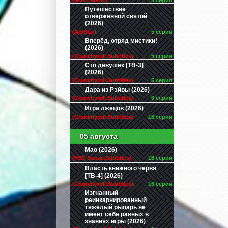
(NDA Studio)
5 серия
Путешествие
отверженной святой
(2026)
(AniStar)
5 серия
Вперёд, отряд мистики!
(2026)
(Crunchyroll.Subtitles)
5 серия
Сто девушек [ТВ-3]
(2026)
(Crunchyroll.Subtitles)
5 серия
Дара из Рэйвы (2026)
(Crunchyroll.Subtitles)
6 серия
Игра лжецов (2026)
(Crunchyroll.Subtitles)
18 серия
05 августа
Мао (2026)
(FSG Sanae.Subtitles)
18 серия
Власть книжного червя
[ТВ-4] (2026)
(Crunchyroll.Subtitles)
16 серия
Изгнанный
реинкарнированный
тяжёлый рыцарь не
имеет себе равных в
знаниях игры (2026)