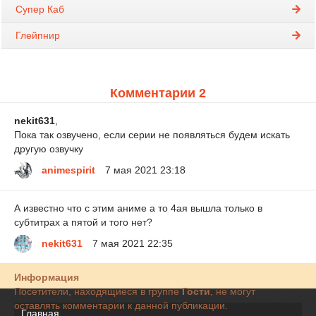
Супер Каб
Глейпнир
Комментарии 2
nekit631
,
Пока так озвучено, если серии не появляться будем искать
другую озвучку
animespirit
7 мая 2021 23:18
А известно что с этим аниме а то 4ая вышла только в
субтитрах а пятой и того нет?
nekit631
7 мая 2021 22:35
Информация
Посетители, находящиеся в группе
Гости
, не могут
оставлять комментарии к данной публикации.
Главная