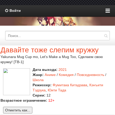
Войти
Давайте тоже слепим кружку
Yakunara Mug Cup mo, Let's Make a Mug Too, Сделаем свою
кружку! [ТВ-1]
Дата выхода:
2021
Жанр:
Аниме
/
Комедия
/
Повседневность
/
Школа
Режиссер:
Фумитака Китадзава
,
Кэнъити
Тэдзука
,
Юити Тада
Серии:
12
Возрастное ограничение:
12+
Отметить как...