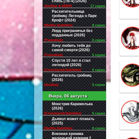
слизь [ТВ-4] (2026)
(AniStar & DEEP)
17 серия
Расхитительница
гробниц: Легенда о Ларе
Крофт (2024)
(Netflix.Subtitles)
8 серия
Лорд приграничья без
подданных (2026)
(FumoDub)
6 серия
Хочу любить тебя до
самой смерти (2026)
(FumoDub)
5 серия
Спустя 10 лет я стал
легендой (2026)
(Crunchyroll.Subtitles)
6 серия
Расхититель гробниц
(2026)
(AniStar)
5 серия
Вчера, 06 августа
Монстрик Карамелька
(2026)
(Crunchyroll.Subtitles)
6 серия
Дьявол может плакать
(2025)
(Netflix.Subtitles)
8 серия
Военная хроника
маленькой девочки 2