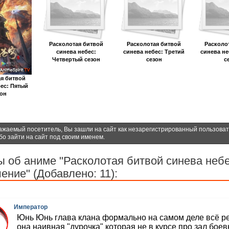
Расколотая битвой
Расколотая битвой
Расколо
синева небес:
синева небес: Третий
синева не
Четвертый сезон
сезон
с
ая битвой
бес: Пятый
зон
ажаемый посетитель, Вы зашли на сайт как незарегистрированный пользова
бо зайти на сайт под своим именем.
 об аниме "Расколотая битвой синева небе
ение" (Добавлено: 11):
Император
Юнь Юнь глава клана формально на самом деле всё р
она наивная "дурочка" которая не в курсе про зал боев