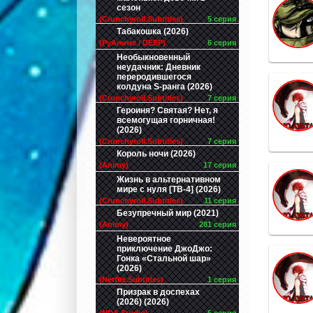
сезон
(Crunchyroll.Subtitles)
5 серия
Табакошка (2026)
(РуАниме / DEEP)
6 серия
Необыкновенный
неудачник: Дневник
переродившегося
колдуна S-ранга (2026)
(Crunchyroll.Subtitles)
7 серия
Героиня? Святая? Нет, я
всемогущая горничная!
(2026)
(Crunchyroll.Subtitles)
7 серия
Король ночи (2026)
(Animy)
17 серия
Жизнь в альтернативном
мире с нуля [ТВ-4] (2026)
(Crunchyroll.Subtitles)
11 серия
Безупречный мир (2021)
(Animy)
281 серия
Невероятное
приключение ДжоДжо:
Гонка «Стальной шар»
(2026)
(Netflix.Subtitles)
1 серия
Призрак в доспехах
(2026) (2026)