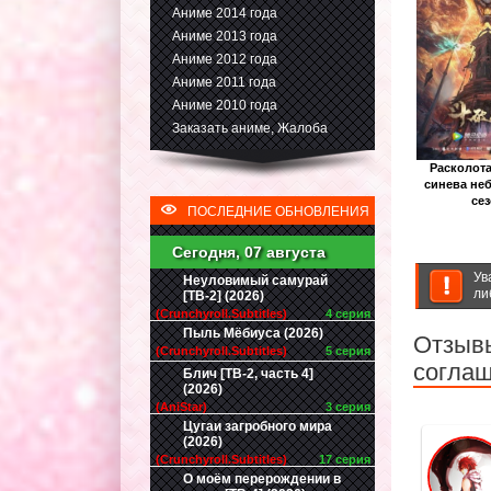
Аниме 2014 года
Аниме 2013 года
Аниме 2012 года
Аниме 2011 года
Аниме 2010 года
Заказать аниме, Жалоба
Расколот
синева не
се
ПОСЛЕДНИЕ ОБНОВЛЕНИЯ
Сегодня, 07 августа
Ув
Неуловимый самурай
ли
[ТВ-2] (2026)
(Crunchyroll.Subtitles)
4 серия
Пыль Мёбиуса (2026)
Отзывы
(Crunchyroll.Subtitles)
5 серия
соглаш
Блич [ТВ-2, часть 4]
(2026)
(AniStar)
3 серия
Цугаи загробного мира
(2026)
(Crunchyroll.Subtitles)
17 серия
О моём перерождении в