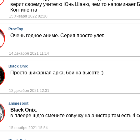
верит своему учителю Юнь Шаню, чем то напоминает 
Континента
15 января 2022 02:20
ProcToy
Очень годное аниме. Серия просто улет.
14 декабря 2021 11:14
Black Onix
Просто шикарная арка, бои на высоте :)
12 декабря 2021 12:31
animespirit
Black Onix
,
в плеере шдго смените озвучку на анистар там есть 4 
15 ноября 2021 15:54