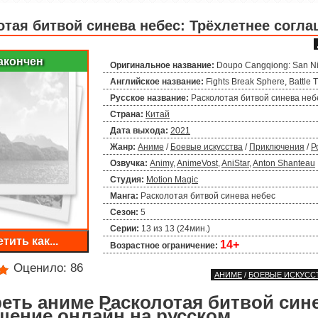
отая битвой синева небес: Трёхлетнее согл
акончен
Оригинальное название:
Doupo Cangqiong: San Ni
Английское название:
Fights Break Sphere, Battle
Русское название:
Расколотая битвой синева неб
Страна:
Китай
Дата выхода:
2021
Жанр:
Аниме
/
Боевые искусства
/
Приключения
/
Р
Озвучка:
Animy
,
AnimeVost
,
AniStar
,
Anton Shanteau
Студия:
Motion Magic
Манга:
Расколотая битвой синева небес
Сезон:
5
Серии:
13 из 13 (24мин.)
тить как...
14+
Возрастное ограничение:
Оценило:
86
АНИМЕ
/
БОЕВЫЕ ИСКУСС
еть аниме Расколотая битвой сине
шение онлайн на русском