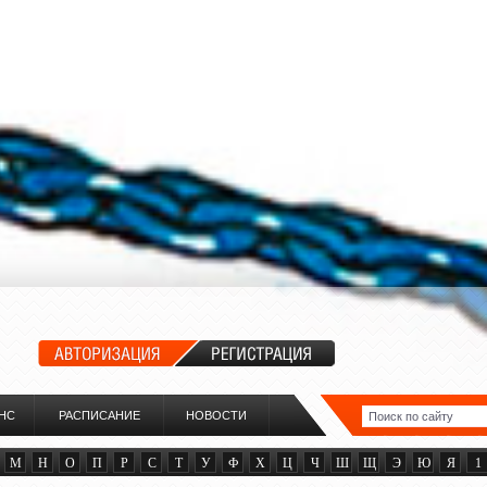
НС
РАСПИСАНИЕ
НОВОСТИ
М
Н
О
П
Р
С
Т
У
Ф
Х
Ц
Ч
Ш
Щ
Э
Ю
Я
1