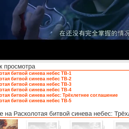
к просмотра
отая битвой синева небес ТВ-1
отая битвой синева небес ТВ-2
отая битвой синева небес ТВ-3
отая битвой синева небес ТВ-4
отая битвой синева небес: Трёхлетнее соглашение
отая битвой синева небес ТВ-5
 на Расколотая битвой синева небес: Трёх