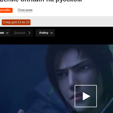
онлайн
Описание
Спид даб 13 из 13