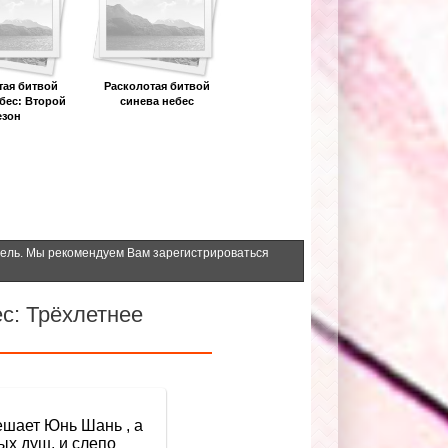
тая битвой
Расколотая битвой
бес: Второй
синева небес
езон
тель. Мы рекомендуем Вам зарегистрироваться
с: Трёхлетнее
ешает Юнь Шань , а
ых душ, и слепо