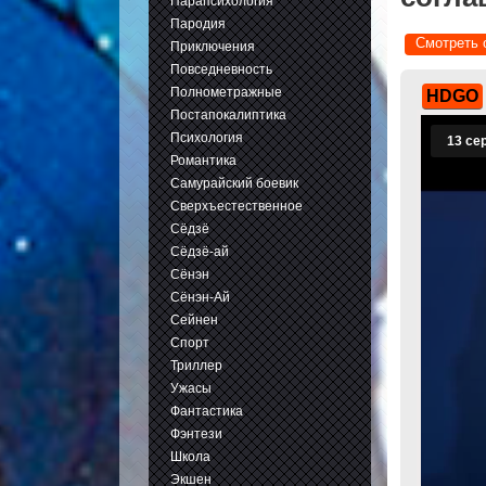
Парапсихология
Пародия
Смотреть 
Приключения
Повседневность
Полнометражные
HDGO
Постапокалиптика
Психология
Романтика
Самурайский боевик
Сверхъестественное
Сёдзё
Сёдзё-ай
Сёнэн
Сёнэн-Ай
Сейнен
Спорт
Триллер
Ужасы
Фантастика
Фэнтези
Школа
Экшен