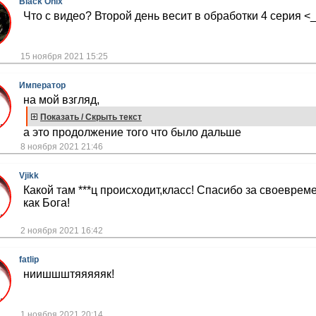
Black Onix
Что с видео? Второй день весит в обработки 4 серия <
15 ноября 2021 15:25
Император
на мой взгляд,
Показать / Скрыть текст
а это продолжение того что было дальше
8 ноября 2021 21:46
Vjikk
Какой там ***ц происходит,класс! Спасибо за своевре
как Бога!
2 ноября 2021 16:42
fatlip
ниишшштяяяяяк!
1 ноября 2021 20:14