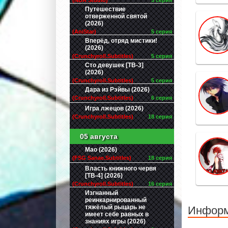
(NDA Studio)
5 серия
Путешествие
отверженной святой
(2026)
(AniStar)
5 серия
Вперёд, отряд мистики!
(2026)
(Crunchyroll.Subtitles)
5 серия
Сто девушек [ТВ-3]
(2026)
(Crunchyroll.Subtitles)
5 серия
Дара из Рэйвы (2026)
(Crunchyroll.Subtitles)
6 серия
Игра лжецов (2026)
(Crunchyroll.Subtitles)
18 серия
05 августа
Мао (2026)
(FSG Sanae.Subtitles)
18 серия
Власть книжного червя
[ТВ-4] (2026)
(Crunchyroll.Subtitles)
16 серия
Изгнанный
реинкарнированный
тяжёлый рыцарь не
Инфор
имеет себе равных в
знаниях игры (2026)