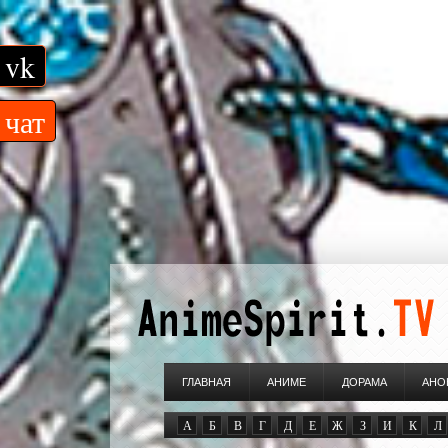
vk
чат
ГЛАВНАЯ
АНИМЕ
ДОРАМА
АНО
А
Б
В
Г
Д
Е
Ж
З
И
К
Л