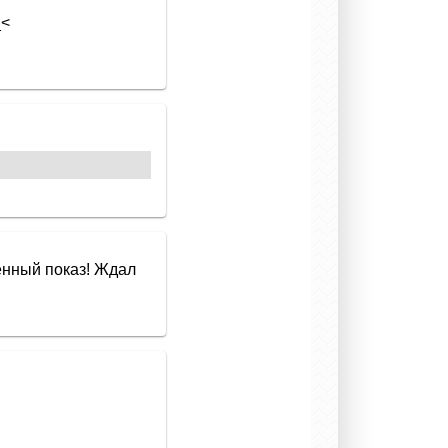
_<
менный показ! Ждал