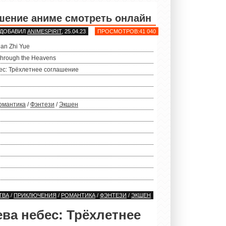
ашение аниме смотреть онлайн
ДОБАВИЛ
ANIMESPIRIT
, 25.04.23
ПРОСМОТРОВ:41 040
an Zhi Yue
 Through the Heavens
ес: Трёхлетнее соглашение
омантика
/
Фэнтези
/
Экшен
ТВА
/
ПРИКЛЮЧЕНИЯ
/
РОМАНТИКА
/
ФЭНТЕЗИ
/
ЭКШЕН
ва небес: Трёхлетнее