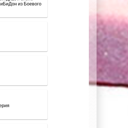
БиБиДон из Боевого
серия