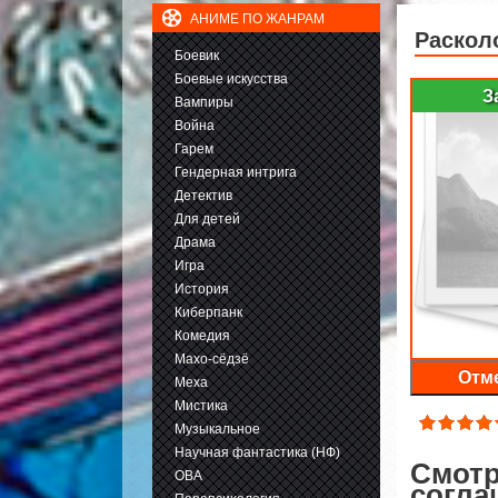
АНИМЕ ПО ЖАНРАМ
Раскол
Боевик
Боевые искусства
З
Вампиры
Война
Гарем
Гендерная интрига
Детектив
Для детей
Драма
Игра
История
Киберпанк
Комедия
Махо-сёдзё
Отме
Меха
Мистика
Музыкальное
Научная фантастика (НФ)
Смотр
ОВА
согла