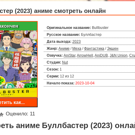
стер (2023) аниме смотреть онлайн
акончен
Оригинальное название:
Bullbuster
Русское название:
Буллбастер
Дата выхода:
2023
Жанр:
Аниме
/
Меха
/
Фантастика
/
Экшен
Озвучка:
AniStar
,
ArrowHell
,
AniDUB
,
J&N Union
,
Cru
Студия:
Nut
Сезон:
1
Серии:
12 из 12
Начало показа:
2023-10-04
тить как...
Оценило:
11
еть аниме Буллбастер (2023) онла