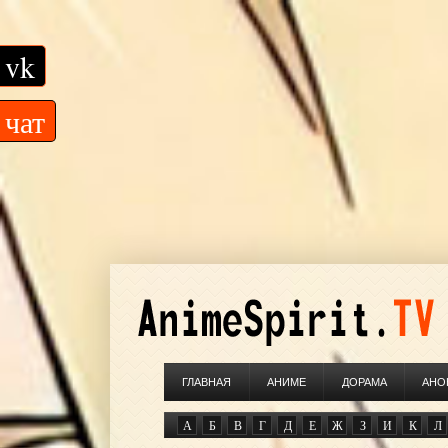
vk
чат
ГЛАВНАЯ
АНИМЕ
ДОРАМА
АНО
А
Б
В
Г
Д
Е
Ж
З
И
К
Л