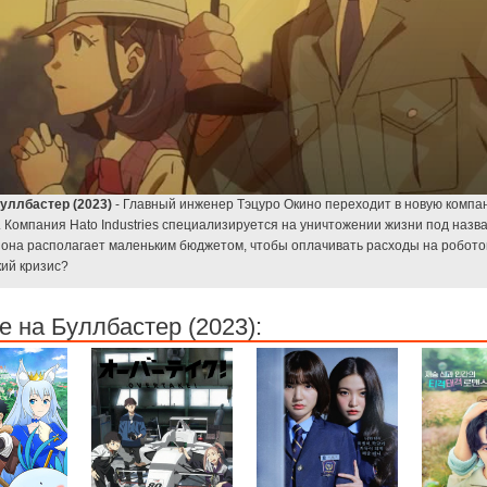
уллбастер (2023)
- Главный инженер Тэцуро Окино переходит в новую компа
 Компания Hato Industries специализируется на уничтожении жизни под назв
она располагает маленьким бюджетом, чтобы оплачивать расходы на робото
ий кризис?
 на Буллбастер (2023):