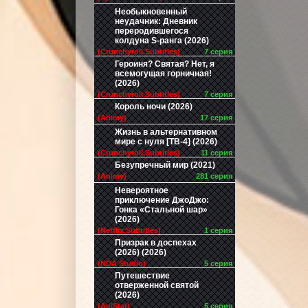
Необыкновенный
неудачник: Дневник
переродившегося
колдуна S-ранга (2026)
(Crunchyroll.Subtitles)
7 серия
Героиня? Святая? Нет, я
всемогущая горничная!
(2026)
(Crunchyroll.Subtitles)
7 серия
Король ночи (2026)
(Animy)
17 серия
Жизнь в альтернативном
мире с нуля [ТВ-4] (2026)
(Crunchyroll.Subtitles)
11 серия
Безупречный мир (2021)
(Animy)
281 серия
Невероятное
приключение ДжоДжо:
Гонка «Стальной шар»
(2026)
(Netflix.Subtitles)
1 серия
Призрак в доспехах
(2026) (2026)
(NDA Studio)
5 серия
Путешествие
отверженной святой
(2026)
(AniStar)
5 серия