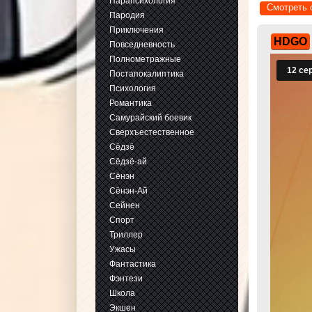
Парапсихология
Смотреть 
Пародия
Приключения
HDGO
Повседневность
Полнометражные
Постапокалиптика
Психология
Романтика
Самурайский боевик
Сверхъестественное
Сёдзё
Сёдзё-ай
Сёнэн
Сёнэн-Ай
Сейнен
Спорт
Триллер
Ужасы
Фантастика
Фэнтези
Школа
Экшен