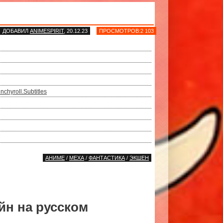
ДОБАВИЛ
ANIMESPIRIT
, 20.12.23
ПРОСМОТРОВ:2 103
nchyroll.Subtitles
АНИМЕ
/
МЕХА
/
ФАНТАСТИКА
/
ЭКШЕН
йн на русском