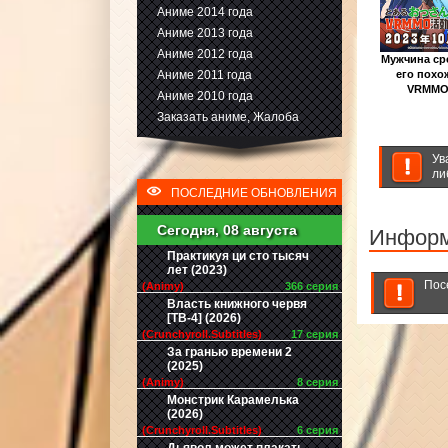
Аниме 2014 года
Аниме 2013 года
Аниме 2012 года
Мужчина ср
Аниме 2011 года
его похо
VRMMO 
Аниме 2010 года
Заказать аниме, Жалоба
Ув
ли
ПОСЛЕДНИЕ ОБНОВЛЕНИЯ
Сегодня, 08 августа
Инфор
Практикуя ци сто тысяч
лет (2023)
Пос
(Animy)
366 серия
Власть книжного червя
[ТВ-4] (2026)
(Crunchyroll.Subtitles)
17 серия
За гранью времени 2
(2025)
(Animy)
8 серия
Монстрик Карамелька
(2026)
(Crunchyroll.Subtitles)
6 серия