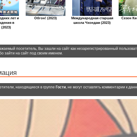
едних лет и
Обгон! (2023)
Международная старшая
Сезон Кко
ждения в
школа Чхондам (2023)
(2023)
ажаемый посетитель, Вы зашли на сайт как незарегистрированный пользова
бо зайти на сайт под своим именем.
мация
етители, находящиеся в группе
Гости
, не могут оставлять комментарии к дан