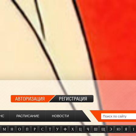
НС
РАСПИСАНИЕ
НОВОСТИ
М
Н
О
П
Р
С
Т
У
Ф
Х
Ц
Ч
Ш
Щ
Э
Ю
Я
1