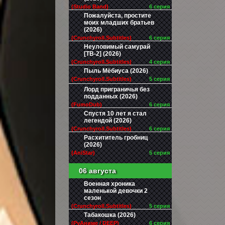
(Studio Band)
6 серия
Пожалуйста, простите
моих младших братьев
(2026)
(Crunchyroll.Subtitles)
6 серия
Неуловимый самурай
[ТВ-2] (2026)
(Crunchyroll.Subtitles)
4 серия
Пыль Мёбиуса (2026)
(Crunchyroll.Subtitles)
5 серия
Лорд приграничья без
подданных (2026)
(FumoDub)
6 серия
Спустя 10 лет я стал
легендой (2026)
(Crunchyroll.Subtitles)
6 серия
Расхититель гробниц
(2026)
(AniStar)
5 серия
06 августа
Военная хроника
маленькой девочки 2
сезон
(Crunchyroll.Subtitles)
5 серия
Табакошка (2026)
(РуАниме / DEEP)
6 серия