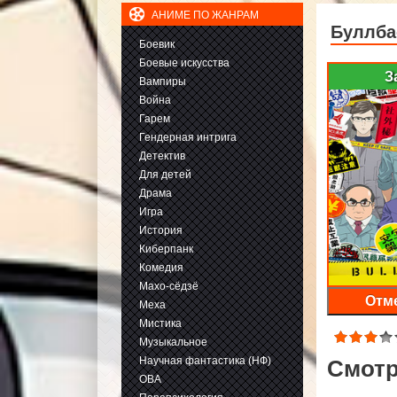
АНИМЕ ПО ЖАНРАМ
Буллба
Боевик
Боевые искусства
З
Вампиры
Война
Гарем
Гендерная интрига
Детектив
Для детей
Драма
Игра
История
Киберпанк
Комедия
Махо-сёдзё
Отме
Меха
Мистика
Музыкальное
Научная фантастика (НФ)
Смотр
ОВА