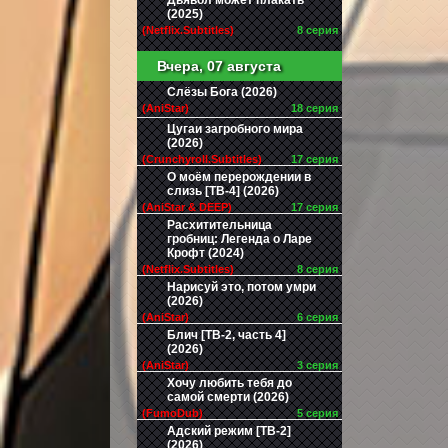
Дьявол может плакать
(2025)
(Netflix.Subtitles)
8 серия
Вчера, 07 августа
Слёзы Бога (2026)
(AniStar)
18 серия
Цугаи загробного мира
(2026)
(Crunchyroll.Subtitles)
17 серия
О моём перерождении в
слизь [ТВ-4] (2026)
(AniStar & DEEP)
17 серия
Расхитительница
гробниц: Легенда о Ларе
Крофт (2024)
(Netflix.Subtitles)
8 серия
Нарисуй это, потом умри
(2026)
(AniStar)
6 серия
Блич [ТВ-2, часть 4]
(2026)
(AniStar)
3 серия
Хочу любить тебя до
самой смерти (2026)
(FumoDub)
5 серия
Адский режим [ТВ-2]
(2026)