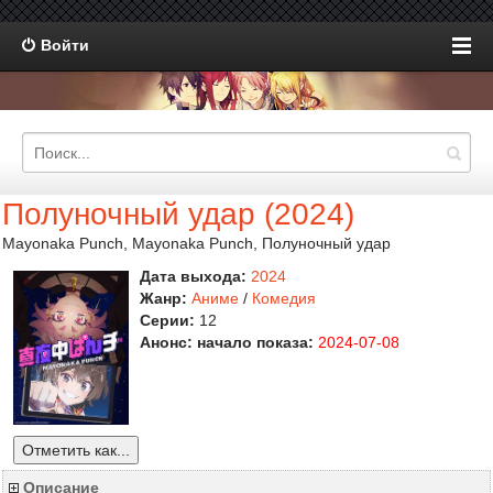
Войти
Полуночный удар (2024)
Mayonaka Punch, Mayonaka Punch, Полуночный удар
Дата выхода:
2024
Жанр:
Аниме
/
Комедия
Серии:
12
Анонс: начало показа:
2024-07-08
Отметить как...
Описание