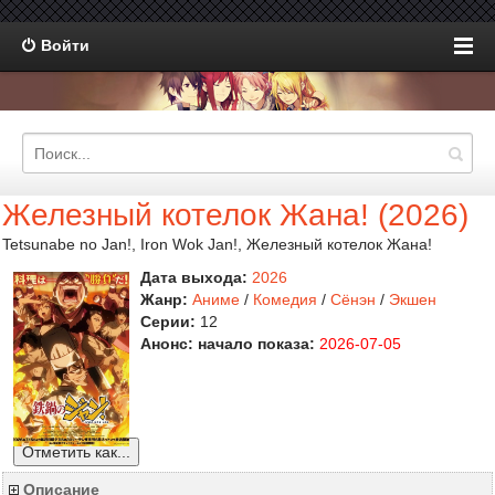
Войти
Железный котелок Жана! (2026)
Tetsunabe no Jan!, Iron Wok Jan!, Железный котелок Жана!
Дата выхода:
2026
Жанр:
Аниме
/
Комедия
/
Сёнэн
/
Экшен
Серии:
12
Анонс: начало показа:
2026-07-05
Отметить как...
Описание