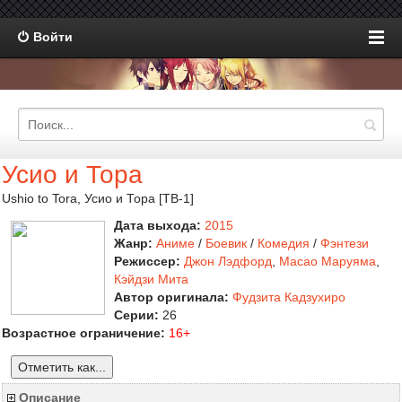
Войти
Усио и Тора
Ushio to Tora, Усио и Тора [ТВ-1]
Дата выхода:
2015
Жанр:
Аниме
/
Боевик
/
Комедия
/
Фэнтези
Режиссер:
Джон Лэдфорд
,
Масао Маруяма
,
Кэйдзи Мита
Автор оригинала:
Фудзита Кадзухиро
Серии:
26
Возрастное ограничение:
16+
Отметить как...
Описание