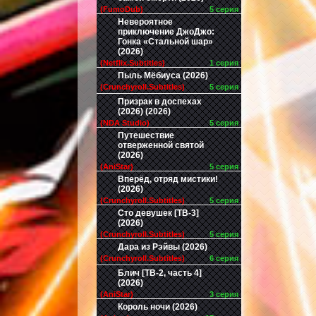
(FumoDub)
5 серия
Невероятное
приключение ДжоДжо:
Гонка «Стальной шар»
(2026)
(Netflix.Subtitles)
1 серия
Пыль Мёбиуса (2026)
(Crunchyroll.Subtitles)
5 серия
Призрак в доспехах
(2026) (2026)
(NDA Studio)
5 серия
Путешествие
отверженной святой
(2026)
(AniStar)
5 серия
Вперёд, отряд мистики!
(2026)
(Crunchyroll.Subtitles)
5 серия
Сто девушек [ТВ-3]
(2026)
(Crunchyroll.Subtitles)
5 серия
Дара из Рэйвы (2026)
(Crunchyroll.Subtitles)
6 серия
Блич [ТВ-2, часть 4]
(2026)
(AniStar)
3 серия
Король ночи (2026)