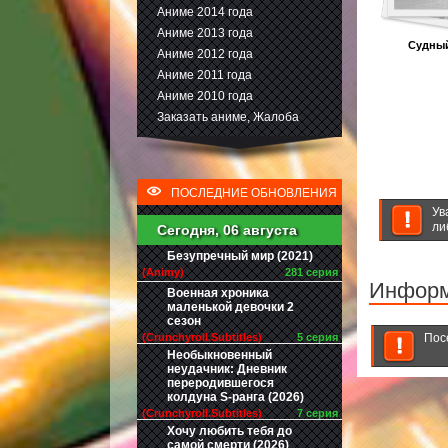
Аниме 2014 года
Аниме 2013 года
Судны
Аниме 2012 года
Аниме 2011 года
Аниме 2010 года
Заказать аниме, Жалоба
ПОСЛЕДНИЕ ОБНОВЛЕНИЯ
Ув
ли
Сегодня, 06 августа
Безупречный мир (2021)
(Animy)
281 серия
Инфор
Военная хроника
маленькой девочки 2
сезон
(Crunchyroll.Subtitles)
5 серия
Пос
Необыкновенный
неудачник: Дневник
переродившегося
колдуна S-ранга (2026)
(Crunchyroll.Subtitles)
7 серия
Хочу любить тебя до
самой смерти (2026)