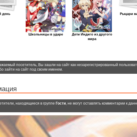
й день
Рыцари ма
Школьницы в ударе
Дети Индиго из другого
мира
ажаемый посетитель, Вы зашли на сайт как незарегистрированный пользова
бо зайти на сайт под своим именем.
мация
етители, находящиеся в группе
Гости
, не могут оставлять комментарии к дан