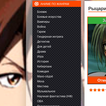
АНИМЕ ПО ЖАНРАМ
Рыцари
Боевик
Боевые искусства
З
Вампиры
Война
Гарем
Гендерная интрига
Детектив
Для детей
Драма
Игра
История
Киберпанк
Комедия
Махо-сёдзё
Отме
Меха
Мистика
Музыкальное
Научная фантастика (НФ)
ОВА