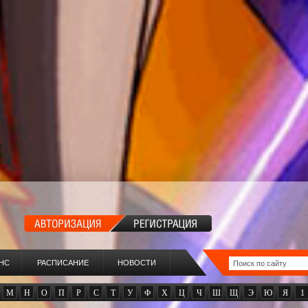
НС
РАСПИСАНИЕ
НОВОСТИ
М
Н
О
П
Р
С
Т
У
Ф
Х
Ц
Ч
Ш
Щ
Э
Ю
Я
1