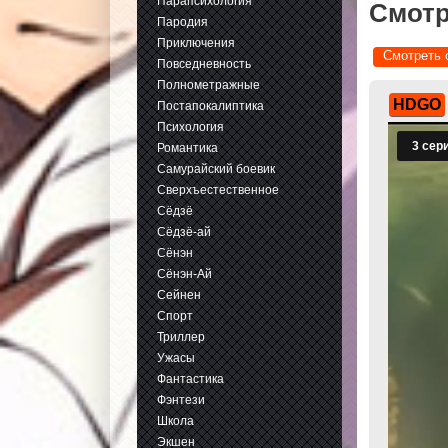
Парапсихология
Смотр
Пародия
Приключения
Смотреть 
Повседневность
Полнометражные
HDGO
Постапокалиптика
Психология
Романтика
Самурайский боевик
Сверхъестественное
Сёдзё
Сёдзё-ай
Сёнэн
Сёнэн-Ай
Сейнен
Спорт
Триллер
Ужасы
Фантастика
Фэнтези
Школа
Экшен