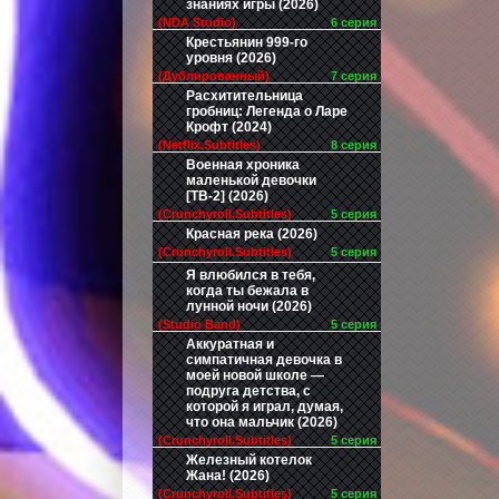
знаниях игры (2026)
(NDA Studio)
6 серия
Крестьянин 999-го
уровня (2026)
(Дублированный)
7 серия
Расхитительница
гробниц: Легенда о Ларе
Крофт (2024)
(Netflix.Subtitles)
8 серия
Военная хроника
маленькой девочки
[ТВ-2] (2026)
(Crunchyroll.Subtitles)
5 серия
Красная река (2026)
(Crunchyroll.Subtitles)
5 серия
Я влюбился в тебя,
когда ты бежала в
лунной ночи (2026)
(Studio Band)
5 серия
Аккуратная и
симпатичная девочка в
моей новой школе —
подруга детства, с
которой я играл, думая,
что она мальчик (2026)
(Crunchyroll.Subtitles)
5 серия
Железный котелок
Жана! (2026)
(Crunchyroll.Subtitles)
5 серия