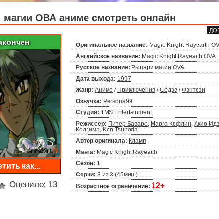
 магии ОВА аниме смотреть онлайн
ДО
акончен
Оригинальное название:
Magic Knight Rayearth O
Английское название:
Magic Knight Rayearth OVA
Русское название:
Рыцари магии OVA
Дата выхода:
1997
Жанр:
Аниме
/
Приключения
/
Сёдзё
/
Фэнтези
Озвучка:
Persona99
Студия:
TMS Entertainment
Режиссер:
Питер Баваро
,
Марго Кофлин
,
Акио Ид
Кодзима
,
Ken Tsunoda
Автор оригинала:
Кламп
Манга:
Magic Knight Rayearth
Сезон:
1
тить как...
Серии:
3 из 3 (45мин.)
Оценило:
13
12+
Возрастное ограничение: