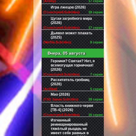
(Animy)
17 серия
Игра лжецов (2026)
(Crunchyroll.Subtitles)
18 серия
Цугаи загробного мира
(2026)
(Crunchyroll.Subtitles)
17 серия
Дьявол может плакать
(2025)
(Netflix.Subtitles)
8 серия
Вчера, 05 августа
Героиня? Святая? Нет, я
всемогущая горничная!
(2026)
(Crunchyroll.Subtitles)
7 серия
Расхититель гробниц
(2026)
(AniStar)
5 серия
Мао (2026)
(FSG Sanae.Subtitles)
18 серия
Власть книжного червя
[ТВ-4] (2026)
(Crunchyroll.Subtitles)
16 серия
Изгнанный
реинкарнированный
тяжёлый рыцарь не
имеет себе равных в