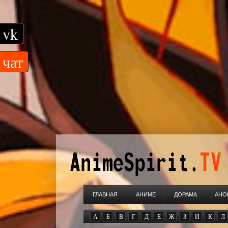
vk
чат
ГЛАВНАЯ
АНИМЕ
ДОРАМА
АНО
А
Б
В
Г
Д
Е
Ж
З
И
К
Л