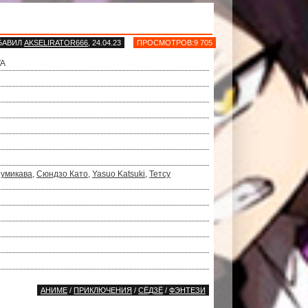
БАВИЛ
AKSELIRATOR666
, 24.04.23
ПРОСМОТРОВ:9 705
VA
зумикава
,
Сюндзо Като
,
Yasuo Katsuki
,
Тетсу
АНИМЕ
/
ПРИКЛЮЧЕНИЯ
/
СЁДЗЁ
/
ФЭНТЕЗИ