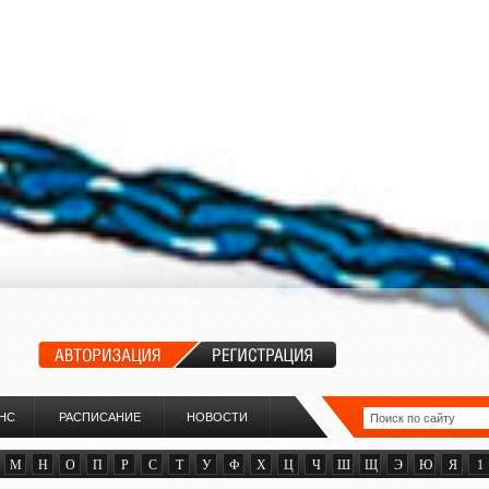
НС
РАСПИСАНИЕ
НОВОСТИ
М
Н
О
П
Р
С
Т
У
Ф
Х
Ц
Ч
Ш
Щ
Э
Ю
Я
1