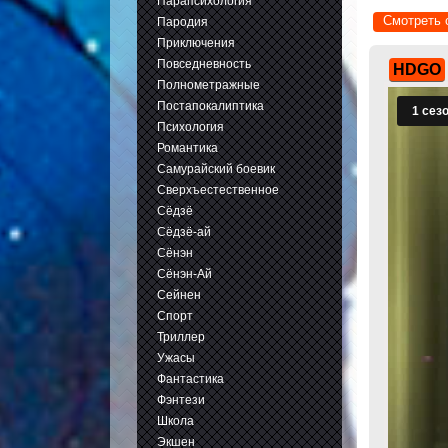
Парапсихология
Смотреть 
Пародия
Приключения
Повседневность
HDGO
Полнометражные
Постапокалиптика
Психология
Романтика
Самурайский боевик
Сверхъестественное
Сёдзё
Сёдзё-ай
Сёнэн
Сёнэн-Ай
Сейнен
Спорт
Триллер
Ужасы
Фантастика
Фэнтези
Школа
Экшен