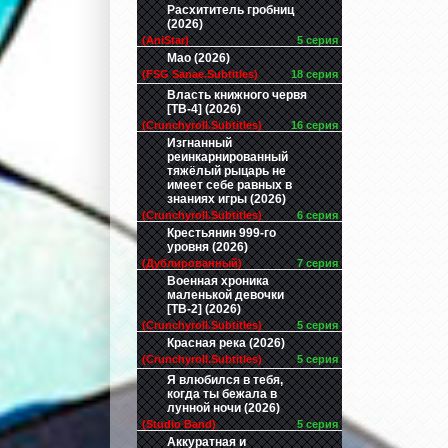
Расхититель гробниц
(2026)
(AniStar)
5 серия
Мао (2026)
(FSG Sanae.Subtitles)
18 серия
Власть книжного червя
[ТВ-4] (2026)
(Crunchyroll.Subtitles)
16 серия
Изгнанный
реинкарнированный
тяжёлый рыцарь не
имеет себе равных в
знаниях игры (2026)
(Crunchyroll.Subtitles)
6 серия
Крестьянин 999-го
уровня (2026)
(Дублированный)
7 серия
Военная хроника
маленькой девочки
[ТВ-2] (2026)
(Crunchyroll.Subtitles)
5 серия
Красная река (2026)
(Crunchyroll.Subtitles)
5 серия
Я влюбился в тебя,
когда ты бежала в
лунной ночи (2026)
(Studio Band)
5 серия
Аккуратная и