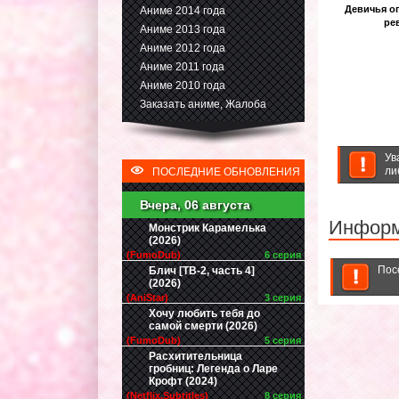
Девичья о
Аниме 2014 года
ре
Аниме 2013 года
Аниме 2012 года
Аниме 2011 года
Аниме 2010 года
Заказать аниме, Жалоба
Ув
ли
ПОСЛЕДНИЕ ОБНОВЛЕНИЯ
Вчера, 06 августа
Инфор
Монстрик Карамелька
(2026)
(FumoDub)
6 серия
Пос
Блич [ТВ-2, часть 4]
(2026)
(AniStar)
3 серия
Хочу любить тебя до
самой смерти (2026)
(FumoDub)
5 серия
Расхитительница
гробниц: Легенда о Ларе
Крофт (2024)
(Netflix.Subtitles)
8 серия