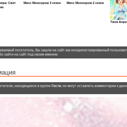
пера: Свет
Мисс Монохром 3 сезон
Мисс Монохром 2 сезон
вю
Твоя Апре
ажаемый посетитель, Вы зашли на сайт как незарегистрированный пользова
бо зайти на сайт под своим именем.
мация
етители, находящиеся в группе
Гости
, не могут оставлять комментарии к дан