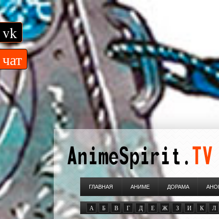
vk
чат
ГЛАВНАЯ
АНИМЕ
ДОРАМА
АНО
А
Б
В
Г
Д
Е
Ж
З
И
К
Л