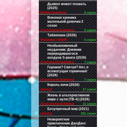
Дьявол может плакать
(2025)
(Netflix.Subtitles)
8 серия
Военная хроника
маленькой девочки 2
сезон
(Crunchyroll.Subtitles)
5 серия
Табакошка (2026)
(РуАниме / DEEP)
6 серия
Необыкновенный
неудачник: Дневник
переродившегося
колдуна S-ранга (2026)
(Crunchyroll.Subtitles)
7 серия
Героиня? Святая? Нет, я
всемогущая горничная!
(2026)
(Crunchyroll.Subtitles)
7 серия
Король ночи (2026)
(Animy)
17 серия
Жизнь в альтернативном
мире с нуля [ТВ-4] (2026)
(Crunchyroll.Subtitles)
11 серия
Безупречный мир (2021)
(Animy)
281 серия
Невероятное
приключение ДжоДжо: