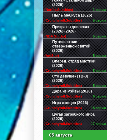
Гонка «Стальной шар»
(2026)
(Netflix.Subtitles)
1 серия
Пыль Мёбиуса (2026)
(Crunchyroll.Subtitles)
5 серия
Призрак в доспехах
(2026) (2026)
(NDA Studio)
5 серия
Путешествие
отверженной святой
(2026)
(AniStar)
5 серия
Вперёд, отряд мистики!
(2026)
(Crunchyroll.Subtitles)
5 серия
Сто девушек [ТВ-3]
(2026)
(Crunchyroll.Subtitles)
5 серия
Дара из Рэйвы (2026)
(Crunchyroll.Subtitles)
6 серия
Игра лжецов (2026)
(Crunchyroll.Subtitles)
18 серия
Цугаи загробного мира
(2026)
(Crunchyroll.Subtitles)
17 серия
05 августа