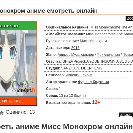
онохром аниме смотреть онлайн
ДО
акончен
Оригинальное название:
Miss Monochrome The Ani
Английское название:
Miss Monochrome The Anima
Русское название:
Мисс Монохром
Дата выхода:
2013
Жанр:
Аниме
/
Музыкальное
/
Приключения
/
Повсе
Озвучка:
SHIZA Project
,
AniDUB
,
INSOMNIA Studio
,
Студия:
SANZIGEN
,
LIDENFILMS
Режиссер:
Ивасаки Ёсиаки
Автор оригинала:
Фудэясу Кадзуюки
Сезон:
1
Серии:
13 из 13 (5мин.)
тить как...
12+
Возрастное ограничение:
Оценило:
13
АНИМЕ
еть аниме Мисс Монохром онлайн