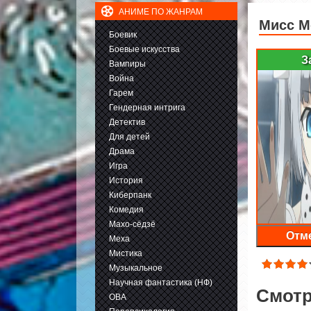
АНИМЕ ПО ЖАНРАМ
Мисс М
Боевик
Боевые искусства
З
Вампиры
Война
Гарем
Гендерная интрига
Детектив
Для детей
Драма
Игра
История
Киберпанк
Комедия
Махо-сёдзё
Отме
Меха
Мистика
Музыкальное
Научная фантастика (НФ)
Смотр
ОВА