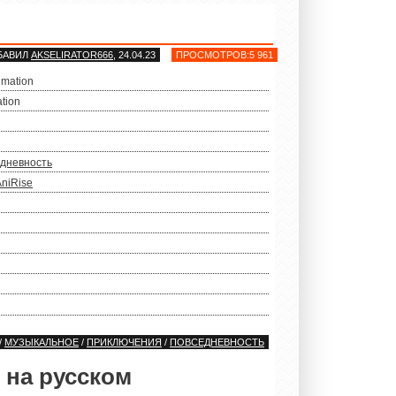
БАВИЛ
AKSELIRATOR666
, 24.04.23
ПРОСМОТРОВ:5 961
mation
tion
дневность
AniRise
/
МУЗЫКАЛЬНОЕ
/
ПРИКЛЮЧЕНИЯ
/
ПОВСЕДНЕВНОСТЬ
 на русском