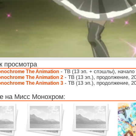
к просмотра
- ТВ (13 эп. + спэшлы), начало
onochrome The Animation
- ТВ (13 эп.), продолжение, 2
onochrome The Animation 2
- ТВ (13 эп.), продолжение, 2
onochrome The Animation 3
е на Мисс Монохром: