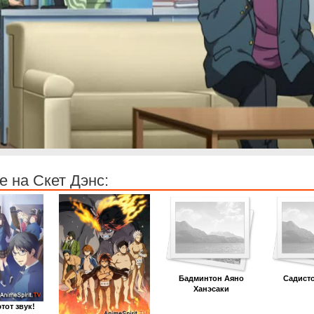
 на Скет Дэнс:
Бадминтон Аяно
Садистс
Ханэсаки
тот звук!