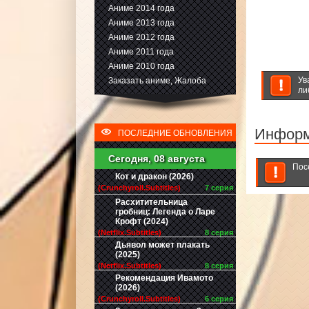
Аниме 2014 года
Аниме 2013 года
Аниме 2012 года
Аниме 2011 года
Аниме 2010 года
Ув
Заказать аниме, Жалоба
ли
Инфор
ПОСЛЕДНИЕ ОБНОВЛЕНИЯ
Сегодня, 08 августа
Пос
Кот и дракон (2026)
(Crunchyroll.Subtitles)
7 серия
Расхитительница
гробниц: Легенда о Ларе
Крофт (2024)
(Netflix.Subtitles)
8 серия
Дьявол может плакать
(2025)
(Netflix.Subtitles)
8 серия
Рекомендация Ивамото
(2026)
(Crunchyroll.Subtitles)
6 серия