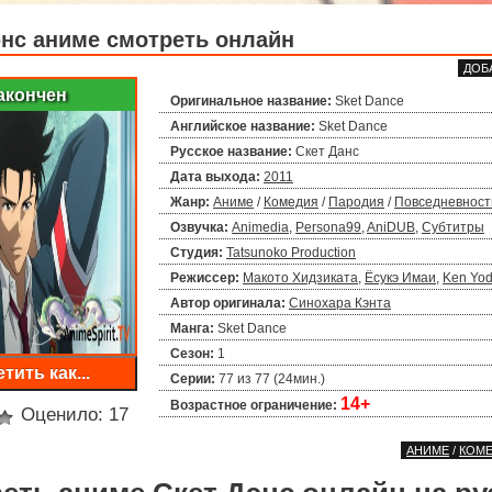
энс аниме смотреть онлайн
ДОБ
акончен
Оригинальное название:
Sket Dance
Английское название:
Sket Dance
Русское название:
Скет Данс
Дата выхода:
2011
Жанр:
Аниме
/
Комедия
/
Пародия
/
Повседневност
Озвучка:
Animedia
,
Persona99
,
AniDUB
,
Субтитры
Студия:
Tatsunoko Production
Режиссер:
Макото Хидзиката
,
Ёсукэ Имаи
,
Ken Yo
Автор оригинала:
Синохара Кэнта
Манга:
Sket Dance
Сезон:
1
тить как...
Серии:
77 из 77 (24мин.)
14+
Возрастное ограничение:
Оценило:
17
АНИМЕ
/
КОМ