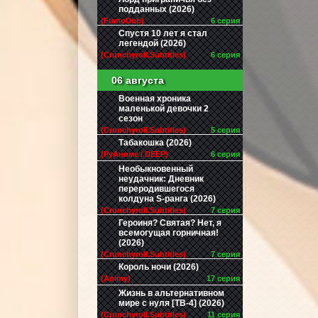
подданных (2026)
(FumoDub)
6 серия
Спустя 10 лет я стал
легендой (2026)
(Crunchyroll.Subtitles)
6 серия
06 августа
Военная хроника
маленькой девочки 2
сезон
(Crunchyroll.Subtitles)
5 серия
Табакошка (2026)
(РуАниме / DEEP)
6 серия
Необыкновенный
неудачник: Дневник
переродившегося
колдуна S-ранга (2026)
(Crunchyroll.Subtitles)
7 серия
Героиня? Святая? Нет, я
всемогущая горничная!
(2026)
(Crunchyroll.Subtitles)
7 серия
Король ночи (2026)
(Animy)
17 серия
Жизнь в альтернативном
мире с нуля [ТВ-4] (2026)
(Crunchyroll.Subtitles)
11 серия