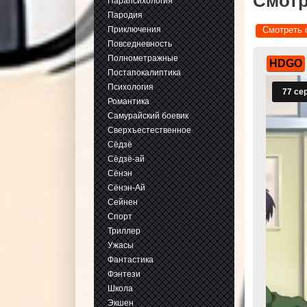
Смотр
Парапсихология
Пародия
Приключения
Смотреть 
Повседневность
Полнометражные
HDGO
Постапокалиптика
Психология
Романтика
Самурайский боевик
Сверхъестественное
Сёдзё
Сёдзё-ай
Сёнэн
Сёнэн-Ай
Сейнен
Спорт
Триллер
Ужасы
Фантастика
Фэнтези
Школа
Экшен