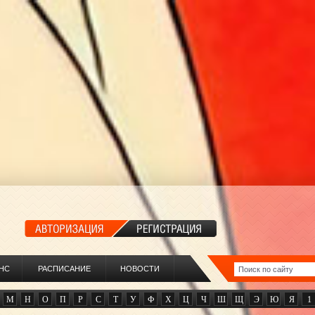
НС
РАСПИСАНИЕ
НОВОСТИ
М
Н
О
П
Р
С
Т
У
Ф
Х
Ц
Ч
Ш
Щ
Э
Ю
Я
1