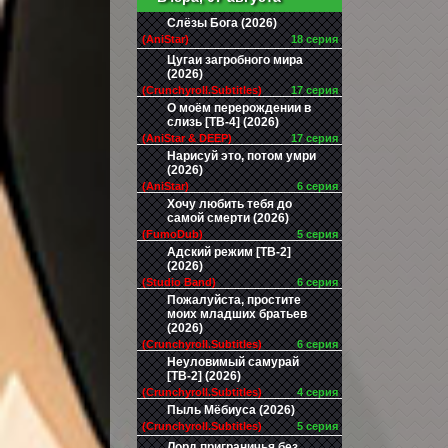
Слёзы Бога (2026)
(AniStar)
18 серия
Цугаи загробного мира
(2026)
(Crunchyroll.Subtitles)
17 серия
О моём перерождении в
слизь [ТВ-4] (2026)
(AniStar & DEEP)
17 серия
Нарисуй это, потом умри
(2026)
(AniStar)
6 серия
Хочу любить тебя до
самой смерти (2026)
(FumoDub)
5 серия
Адский режим [ТВ-2]
(2026)
(Studio Band)
6 серия
Пожалуйста, простите
моих младших братьев
(2026)
(Crunchyroll.Subtitles)
6 серия
Неуловимый самурай
[ТВ-2] (2026)
(Crunchyroll.Subtitles)
4 серия
Пыль Мёбиуса (2026)
(Crunchyroll.Subtitles)
5 серия
Лорд приграничья без