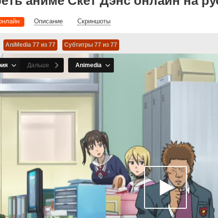
еть аниме Скет Дэнс онлайн на ру
онлайн
Описание
Скриншоты
AniMedia 77 из 77
Субтитры 77 из 77