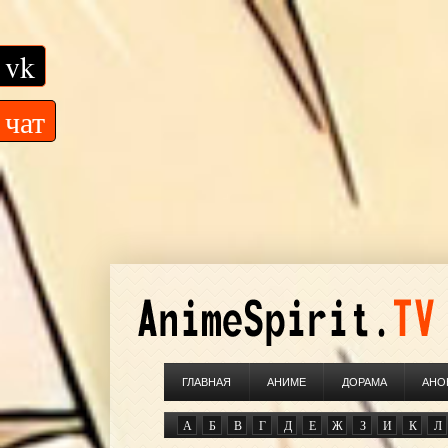
vk
чат
ГЛАВНАЯ
АНИМЕ
ДОРАМА
АНО
А
Б
В
Г
Д
Е
Ж
З
И
К
Л