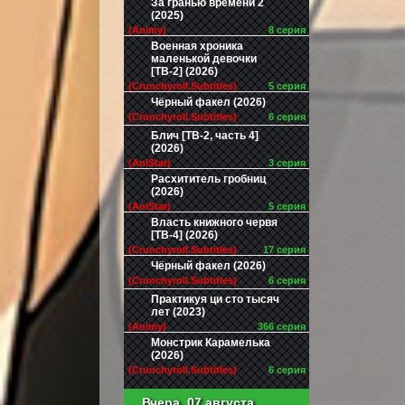
За гранью времени 2
(2025)
(Animy)
8 серия
Военная хроника
маленькой девочки
[ТВ-2] (2026)
(Crunchyroll.Subtitles)
5 серия
Чёрный факел (2026)
(Crunchyroll.Subtitles)
6 серия
Блич [ТВ-2, часть 4]
(2026)
(AniStar)
3 серия
Расхититель гробниц
(2026)
(AniStar)
5 серия
Власть книжного червя
[ТВ-4] (2026)
(Crunchyroll.Subtitles)
17 серия
Чёрный факел (2026)
(Crunchyroll.Subtitles)
6 серия
Практикуя ци сто тысяч
лет (2023)
(Animy)
366 серия
Монстрик Карамелька
(2026)
(Crunchyroll.Subtitles)
6 серия
Вчера, 07 августа