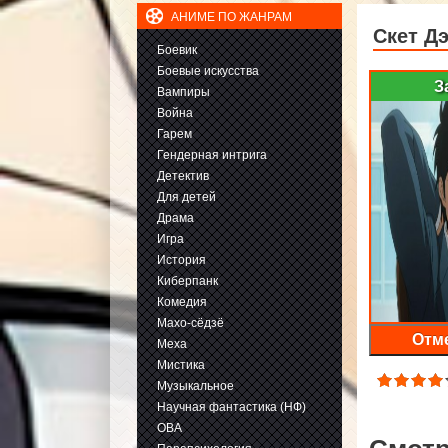
АНИМЕ ПО ЖАНРАМ
Скет Д
Боевик
Боевые искусства
З
Вампиры
Война
Гарем
Гендерная интрига
Детектив
Для детей
Драма
Игра
История
Киберпанк
Комедия
Махо-сёдзё
Отме
Меха
Мистика
Музыкальное
Научная фантастика (НФ)
ОВА