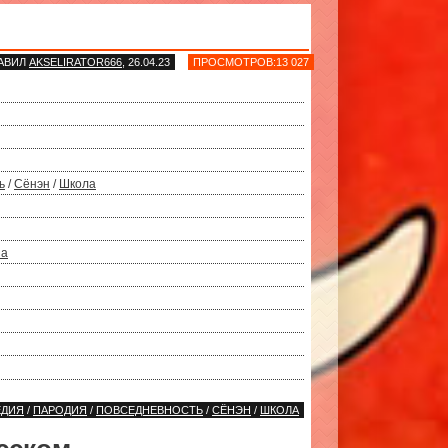
АВИЛ
AKSELIRATOR666
, 26.04.23
ПРОСМОТРОВ:13 027
ь
/
Сёнэн
/
Школа
da
ЕДИЯ
/
ПАРОДИЯ
/
ПОВСЕДНЕВНОСТЬ
/
СЁНЭН
/
ШКОЛА