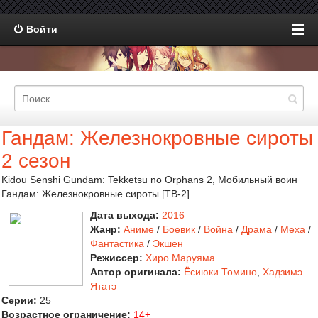
Войти
Гандам: Железнокровные сироты
2 сезон
Kidou Senshi Gundam: Tekketsu no Orphans 2, Мобильный воин
Гандам: Железнокровные сироты [ТВ-2]
Дата выхода:
2016
Жанр:
Аниме
/
Боевик
/
Война
/
Драма
/
Меха
/
Фантастика
/
Экшен
Режиссер:
Хиро Маруяма
Автор оригинала:
Ёсиюки Томино
,
Хадзимэ
Ятатэ
Серии:
25
Возрастное ограничение:
14+