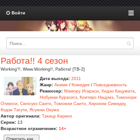
Войти
Работа!! 4 сезон
Working'!!, Www.Working!!, Работа! [ТВ-2]
Дата выхода:
2011
Жанр:
Аниме
/
Комедия
/
Повседневность
Режиссер:
Мамору Игараси
,
Хидэо Кацумата
,
Нобуюки Курасигэ
,
Коитиро Нацумэ
,
Томонори
Отикоси
,
Сюнсукэ Саито
,
Томоюки Саито
,
Хироюки Симидзу
,
Кодзи Тагути
,
Ясуюки Окума
Автор оригинала:
Такацу Карино
Серии:
13
Возрастное ограничение:
14+
Отметить как...