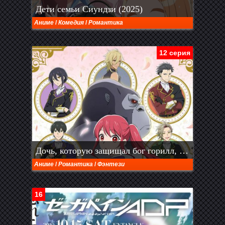
Дети семьи Сиундзи (2025)
Аниме
/
Комедия
/
Романтика
12 серия
Дочь, которую защищал бог горилл, любима королевскими рыцарями (2025)
Аниме
/
Романтика
/
Фэнтези
16