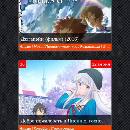
Дзэгапэйн (фильм) (2016)
Аниме
/
Меха
/
Полнометражные
/
Романтика
/
Фантастика
/
16
12 серия
Добро пожаловать в Японию, госпожа эльф! (2025)
Аниме
/
Комедия
/
Приключения