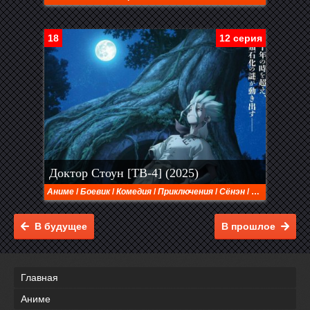
18
12 серия
Доктор Стоун [ТВ-4] (2025)
Аниме
/
Боевик
/
Комедия
/
Приключения
/
Сёнэн
/
Фантастика
В будущее
В прошлое
Главная
Аниме