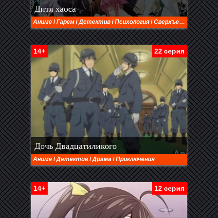
Дитя хаоса
Аниме
/
Гарем
/
Детектив
/
Психология
/
Сверхъестественное
14+
22 серия
Дочь Двадцатиликого
Аниме
/
Детектив
/
Драма
/
Приключения
14+
12 серия