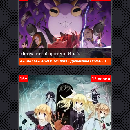
Детектив-оборотень Инаба
Аниме
/
Гендерная интрига
/
Детектив
/
Комедия
/
Пародия
/
П
16+
12 серия