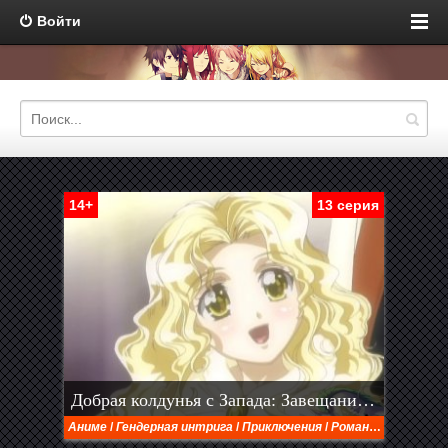
Войти
14+
13 серия
Добрая колдунья с Запада: Завещание Астреи
Аниме
/
Гендерная интрига
/
Приключения
/
Романтика
/
Сёдзё