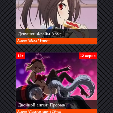
Девушки Фрейм Армс
Аниме
/
Меха
/
Экшен
14+
12 серия
Двойной ангел: Прорыв
Аниме
/
Приключения
/
Сёнэн