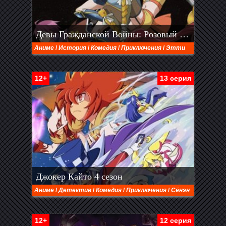
Девы Гражданской Войны: Розовый парадокс, НЕ ПУБЛИКУЙ ЖАЛОБА ПРАВООБЛАДАТЕЛЕЙ
Аниме
/
История
/
Комедия
/
Приключения
/
Этти
12+
13 серия
Джокер Кайто 4 сезон
Аниме
/
Детектив
/
Комедия
/
Приключения
/
Сёнэн
12+
12 серия