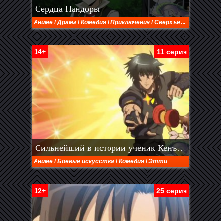
Сердца Пандоры
Аниме
/
Драма
/
Комедия
/
Приключения
/
Сверхъестественное
14+
11 серия
Сильнейший в истории ученик Кенъити ОВА
Аниме
/
Боевые искусства
/
Комедия
/
Этти
12+
25 серия