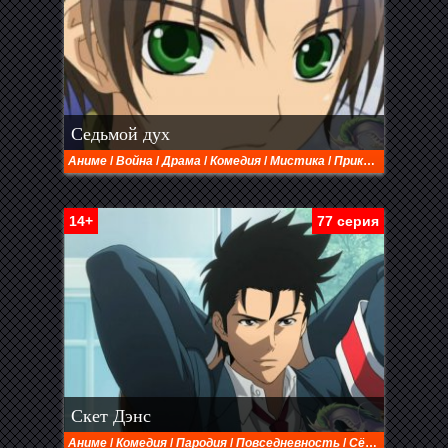
Седьмой дух
Аниме
/
Война
/
Драма
/
Комедия
/
Мистика
/
Приключения
14+
77 серия
Скет Дэнс
Аниме
/
Комедия
/
Пародия
/
Повседневность
/
Сёнэн
/
Школа