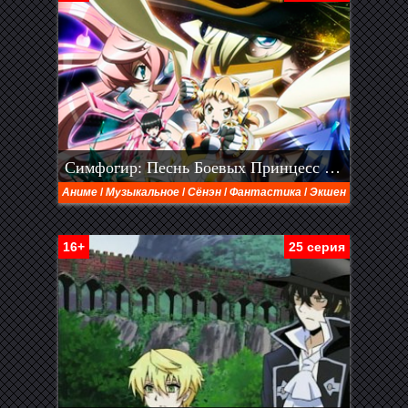
Симфогир: Песнь Боевых Принцесс 3 cезон
Аниме
/
Музыкальное
/
Сёнэн
/
Фантастика
/
Экшен
16+
25 серия