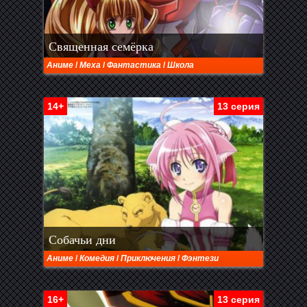
Священная семёрка
Аниме
/
Меха
/
Фантастика
/
Школа
14+
13 серия
Собачьи дни
Аниме
/
Комедия
/
Приключения
/
Фэнтези
16+
13 серия