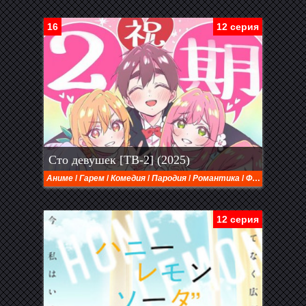
16
12 серия
Сто девушек [ТВ-2] (2025)
Аниме
/
Гарем
/
Комедия
/
Пародия
/
Романтика
/
Фэнтези
/
Шко
12 серия