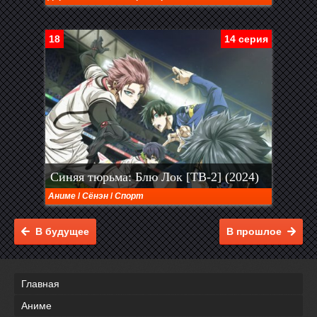
18
14 серия
Синяя тюрьма: Блю Лок [ТВ-2] (2024)
Аниме
/
Сёнэн
/
Спорт
В будущее
В прошлое
Главная
Аниме