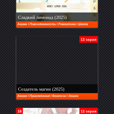
Сладкий лимонад (2025)
Аниме
/
Повседневность
/
Романтика
/
Школа
12 серия
Создатель магии (2025)
Аниме
/
Приключения
/
Фэнтези
/
Экшен
16
12 серия