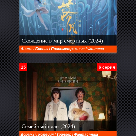
Схождение в мир смертных (2024)
Аниме
/
Боевик
/
Полнометражные
/
Фэнтези
15
6 серия
Семейный план (2024)
Дорамы
/
Комедия
/
Триллер
/
Фантастика