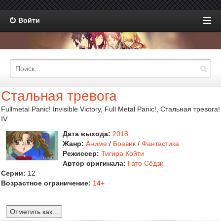
Войти
Стальная тревога
Fullmetal Panic! Invisible Victory, Full Metal Panic!, Стальная тревога!
IV
Дата выхода:
2018
Жанр:
Аниме
/
Боевик
/
Фантастика
Режиссер:
Тигира Койти
Автор оригинала:
Гато Сёдзи
Серии:
12
Возрастное ограничение:
14+
Отметить как...