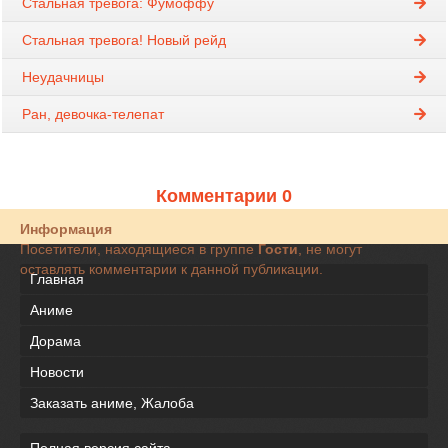
Стальная тревога: Фумоффу
Стальная тревога! Новый рейд
Неудачницы
Ран, девочка-телепат
Комментарии 0
Информация
Посетители, находящиеся в группе
Гости
, не могут
оставлять комментарии к данной публикации.
Главная
Аниме
Дорама
Новости
Заказать аниме, Жалоба
Полная версия сайта